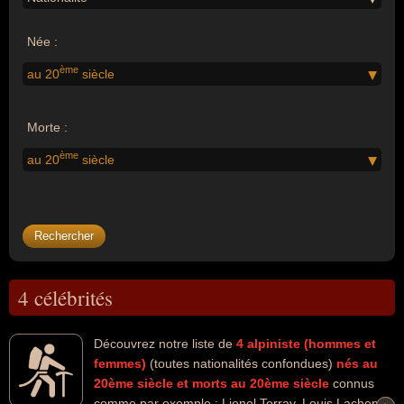
Née :
ème
au 20
siècle
Morte :
ème
au 20
siècle
4 célébrités
Découvrez notre liste de
4
alpiniste (hommes et
femmes)
(toutes nationalités confondues)
nés au
20ème siècle
et morts au 20ème siècle
connus
comme par exemple : Lionel Terray, Louis Lachenal,