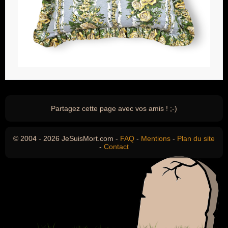
Partagez cette page avec vos amis ! ;-)
© 2004 - 2026 JeSuisMort.com -
FAQ
-
Mentions
-
Plan du site
-
Contact