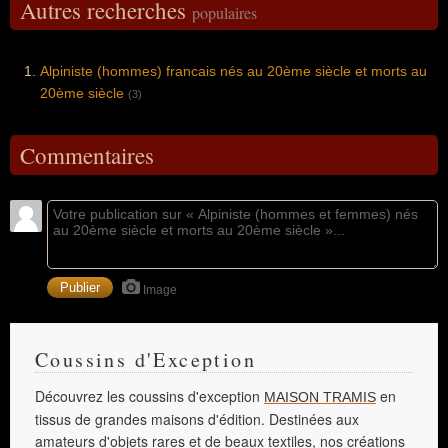
Autres recherches
populaires
Alpiniste (hommes) francais nés au 20ème siècle et morts au
20ème siècle
(3)
Commentaires
Image
Coussins d'Exception
Découvrez les coussins d'exception
en
MAISON TRAMIS
tissus de grandes maisons d'édition. Destinées aux
amateurs d'objets rares et de beaux textiles, nos créations