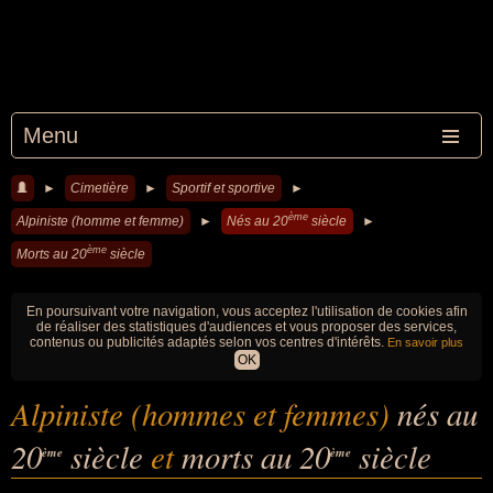
Menu
►
Cimetière
►
Sportif et sportive
►
ème
Alpiniste (homme et femme)
►
Nés au 20
siècle
►
ème
Morts au 20
siècle
En poursuivant votre navigation, vous acceptez l'utilisation de cookies afin
de réaliser des statistiques d'audiences et vous proposer des services,
contenus ou publicités adaptés selon vos centres d'intérêts.
En savoir plus
OK
Alpiniste (hommes et femmes)
nés au
20
siècle
et
morts au 20
siècle
ème
ème