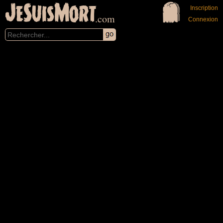
JeSuisMort
Inscription
.com
Connexion