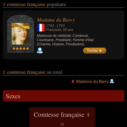
1 comtesse française
populaire
du Barry... Ces personnalités (de sexe féminin) peuvent avoir des
liens variés dans les domaines du charme, de l'histoire ou de la
prostitution. Ces célébrités peuvent également avoir été maitresse
Madame du Barry
de célébrité, courtisane, prostituée ou femme d'état.
1743
-
1793
Française
, 50 ans
Maitresse de célébrité, Comtesse,
Courtisane, Prostituée, Femme d'état
(Charme, Histoire, Prostitution).
Tombe ►
1 comtesse française
au total
Madame du Barry
Sexes
Comtesse française ♀
(3)