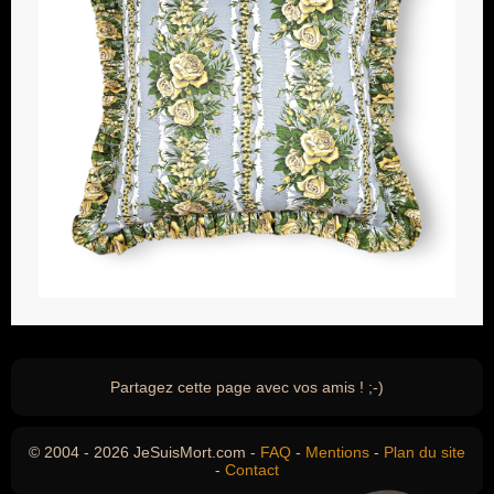
Partagez cette page avec vos amis ! ;-)
© 2004 - 2026 JeSuisMort.com -
FAQ
-
Mentions
-
Plan du site
-
Contact