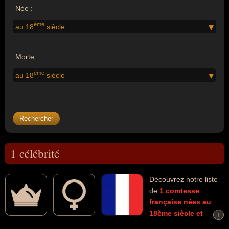
Née :
ème
au 18
siècle
Morte :
ème
au 18
siècle
1 célébrité
Découvrez notre liste
de
1
comtesse
française
nées au
18ème siècle
et
+
+
mortes au 18ème siècle
connues comme par exemple : Madame