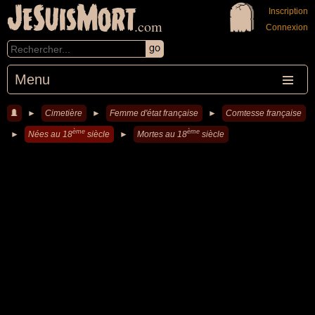
JeSuisMort
Inscription
.com
Connexion
Menu
►
Cimetière
►
Femme d'état française
►
Comtesse française
ème
ème
►
Nées au 18
siècle
►
Mortes au 18
siècle