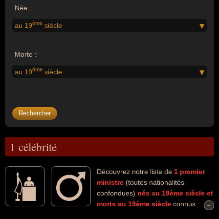
Née :
ème
au 19
siècle
Morte :
ème
au 19
siècle
1 célébrité
Découvrez notre liste de
1
premier
ministre
(toutes nationalités
confondues)
nés au 19ème siècle
et
morts au 19ème siècle
connus
+
+
comme par exemple : Joseph-Alfred Mousseau... Ces