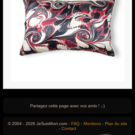
Partagez cette page avec vos amis ! ;-)
© 2004 - 2026 JeSuisMort.com -
FAQ
-
Mentions
-
Plan du site
-
Contact