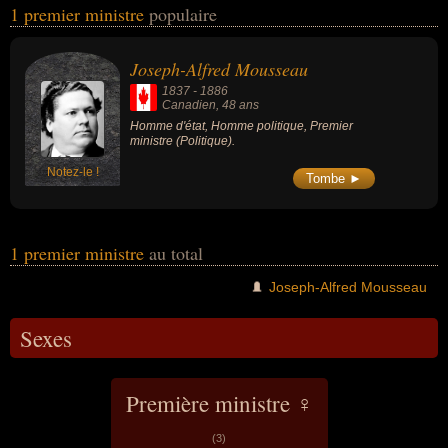
1 premier ministre
populaire
personnalités (de sexe masculin) peuvent avoir des liens variés
dans les domaines de la politique. Ces célébrités peuvent
également avoir été homme d'état ou homme politique. En ce qui
Joseph-Alfred Mousseau
concerne leurs nationalités au moment de leurs morts, ils peuvent
1837
-
1886
avoir été canadien par exemple.
Canadien
, 48 ans
Homme d'état, Homme politique, Premier
ministre (Politique).
Notez-le !
Tombe ►
1 premier ministre
au total
Joseph-Alfred Mousseau
Sexes
Première ministre ♀
(3)