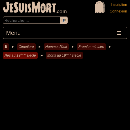
JeSuisMort
Inscription
.com
Connexion
Menu
►
Cimetière
►
Homme d'état
►
Premier ministre
►
ème
ème
Nés au 19
siècle
►
Morts au 19
siècle