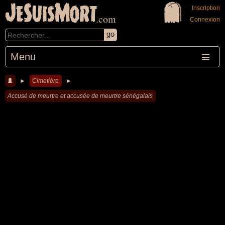
JeSuisMort
Inscription
.com
Connexion
Menu
►
Cimetière
►
Accusé de meurtre et accusée de meurtre sénégalais