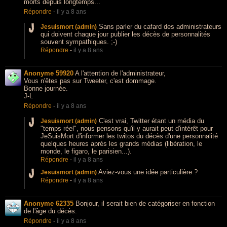
morts depuis longtemps...
Répondre
-
il y a 8 ans
Sans parler du cafard des administrateurs
Jesuismort (admin)
qui doivent chaque jour publier les décès de personnalités
souvent sympathiques. ;-)
Répondre
-
il y a 8 ans
Anonyme 59920
A l'attention de l'administrateur,
Vous n'êtes pas sur Tweeter, c'est dommage.
Bonne journée.
J-L
Répondre
-
il y a 8 ans
C'est vrai, Twitter étant un média du
Jesuismort (admin)
"temps réel", nous pensons qu'il y aurait peut d'intérêt pour
JeSuisMort d'informer les twitos du décès d'une personnalité
quelques heures après les grands médias (libération, le
monde, le figaro, le parisien...).
Répondre
-
il y a 8 ans
Aviez-vous une idée particulière ?
Jesuismort (admin)
Répondre
-
il y a 8 ans
Anonyme 62335
Bonjour, il serait bien de catégoriser en fonction
de l'âge du décès.
Répondre
-
il y a 8 ans