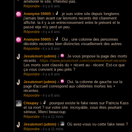
améliorer le site, n'hésitez-pas.
Répondre
-
il y a 8 ans
je suis votre site depuis longtems.
Anonyme 59905
à
:
j'aimais bien avant car lesmorts recents été cliarement
affiché. la il y a un entrecroisement entre le présent et le
passé etje m'y perd un peu.
Répondre
-
il y a 8 ans
Oui , une colonne des personnes
Anonyme 59905
à
:
décédés recentes bien distinctes visuellement des autres.
Répondre
-
il y a 8 ans
Je vous propose la page des morts
Jesuismort (admin)
à
:
récents :
https://www.jesuismort.com/cimetiere/mort-recente
Les morts sont classés du + récent au - récent. Est-ce que
ça vous convient à peu près ?
Répondre
-
il y a 8 ans
Oui, la colonne de gauche sur la
Jesuismort (admin)
à
:
page d'accueil correspond aux célébrités mortes les +
récentes.
Répondre
-
il y a 8 ans
pourquoi existe le fake news sur Patricia Kass
Choupay
à
:
et sa mort ? sur votre site. incroyable, vous êtes pourtant
sérieux, Merci beaucoup.
Répondre
-
il y a 11 mois
Où avez-vous vu cette fake news ?
Jesuismort (admin)
à
:
Répondre
-
il y a 11 mois