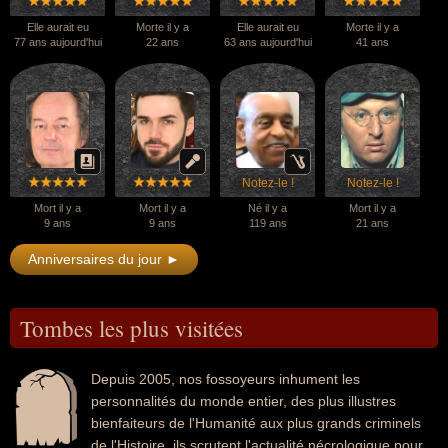
Elle aurait eu
Morte il y a
Elle aurait eu
Morte il y a
77 ans aujourd'hui
22 ans
63 ans aujourd'hui
41 ans
Notez-le !
Notez-le !
Mort il y a
Mort il y a
Né il y a
Mort il y a
9 ans
9 ans
119 ans
21 ans
Anniversaires du jour ►
Tombes les plus visitées
Depuis 2005, nos fossoyeurs inhument les
personnalités du monde entier, des plus illustres
bienfaiteurs de l'Humanité aux plus grands criminels
de l'Histoire, ils scrutent l'actualité nécrologique pour