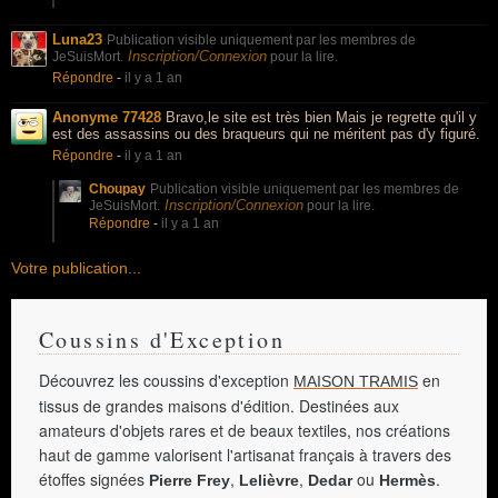
Luna23
Publication visible uniquement par les membres de
Inscription/Connexion
JeSuisMort.
pour la lire.
Répondre
-
il y a 1 an
Anonyme 77428
Bravo,le site est très bien Mais je regrette qu'il y
est des assassins ou des braqueurs qui ne méritent pas d'y figuré.
Répondre
-
il y a 1 an
Choupay
Publication visible uniquement par les membres de
Inscription/Connexion
JeSuisMort.
pour la lire.
Répondre
-
il y a 1 an
Votre publication...
Coussins d'Exception
Découvrez les coussins d'exception
en
MAISON TRAMIS
tissus de grandes maisons d'édition. Destinées aux
amateurs d'objets rares et de beaux textiles, nos créations
haut de gamme valorisent l'artisanat français à travers des
étoffes signées
,
,
ou
.
Pierre Frey
Lelièvre
Dedar
Hermès