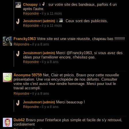
sur votre site des bandeaux, parfois 4 un
Choupay
à
:
après l'autre.
Répondre
-
il y a 11 mois
Ceux sont des publicités.
Jesuismort (admin)
à
:
Répondre
-
il y a 11 mois
Francky1963
Votre site est une vraie réussite, chapeau bas !!!!!!!!!
Répondre
-
il y a 8 ans
Merci @Francky1963, si vous avez des
Jesuismort (admin)
idées pour l'améliorer encore, n'hésitez-pas.
Répondre
-
il y a 8 ans
Anonyme 59759
Net, Clair et précis. Bravo pour cette nouvelle
présentation. Une vrai encyclopédie de nos défunts. Consulter
votre site c'est aussi leur rendre hommage. Merci pour tout le
travail accompli.
Répondre
-
il y a 8 ans
Merci beaucoup !
Jesuismort (admin)
Répondre
-
il y a 8 ans
Dub62
Bravo pour l'interface plus simple et facile de s'y retrouvé,
cordialement