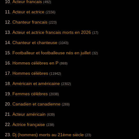
Acteur francais
(492)
télévisée aux côtés
mélange singulier
de Phoenix et
d'esthétique
Acteur et actrice
(2156)
Angèle lors de la
urbaine,
cérémonie de
d'influences pop
Chanteur francais
clôture des Jeux
culturelles et d'un
(223)
olympiques de
esprit
Paris 2024).
d'indépendance
Acteur et actrice francais morts en 2026
(17)
créative.
Chanteur et chanteuse
(1043)
Footballeur et footballeuse nés en juillet
(32)
Hommes célèbres en P
(869)
Hommes célèbres
(11942)
Américain et américaine
(2302)
Femmes célèbres
(2038)
Canadien et canadienne
(269)
Acteur américain
(639)
Actrice française
(238)
Dj (hommes) morts au 21ème siècle
(23)