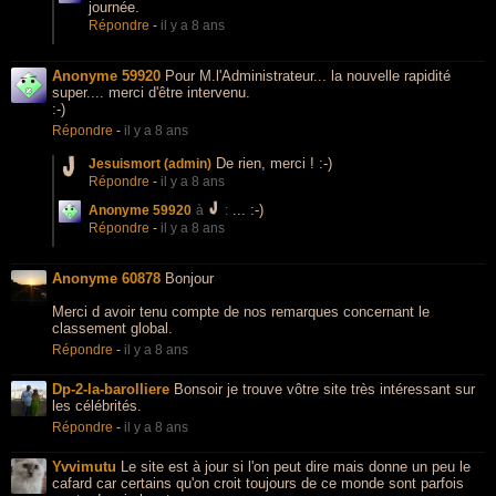
journée.
Répondre
-
il y a 8 ans
Anonyme 59920
Pour M.l'Administrateur... la nouvelle rapidité
super.... merci d'être intervenu.
:-)
Répondre
-
il y a 8 ans
De rien, merci ! :-)
Jesuismort (admin)
Répondre
-
il y a 8 ans
... :-)
Anonyme 59920
à
:
Répondre
-
il y a 8 ans
Anonyme 60878
Bonjour
Merci d avoir tenu compte de nos remarques concernant le
classement global.
Répondre
-
il y a 8 ans
Dp-2-la-barolliere
Bonsoir je trouve vôtre site très intéressant sur
les célébrités.
Répondre
-
il y a 8 ans
Yvvimutu
Le site est à jour si l'on peut dire mais donne un peu le
cafard car certains qu'on croit toujours de ce monde sont parfois