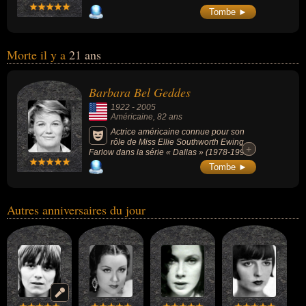
Tombe ►
Morte il y a
21 ans
Barbara Bel Geddes
1922
-
2005
Américaine
, 82 ans
Actrice américaine connue pour son
rôle de Miss Ellie Southworth Ewing
+
+
Farlow dans la série « Dallas » (1978-1991,
drame, 14 saisons, 357 épisodes), mais
Tombe ►
également les films « Tendresse » (1948,
drame), « Sueurs froides » (1958,
drame/policier, d'Alfred Hitchcock) ou «
Millionnaire de cinq sous » (1959).
Autres anniversaires du jour