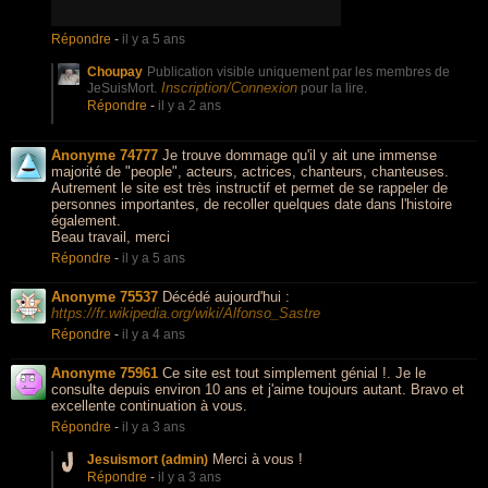
Répondre
-
il y a 5 ans
Choupay
Publication visible uniquement par les membres de
Inscription/Connexion
JeSuisMort.
pour la lire.
Répondre
-
il y a 2 ans
Anonyme 74777
Je trouve dommage qu'il y ait une immense
majorité de "people", acteurs, actrices, chanteurs, chanteuses.
Autrement le site est très instructif et permet de se rappeler de
personnes importantes, de recoller quelques date dans l'histoire
également.
Beau travail, merci
Répondre
-
il y a 5 ans
Anonyme 75537
Décédé aujourd'hui :
https://fr.wikipedia.org/wiki/Alfonso_Sastre
Répondre
-
il y a 4 ans
Anonyme 75961
Ce site est tout simplement génial !. Je le
consulte depuis environ 10 ans et j'aime toujours autant. Bravo et
excellente continuation à vous.
Répondre
-
il y a 3 ans
Merci à vous !
Jesuismort (admin)
Répondre
-
il y a 3 ans