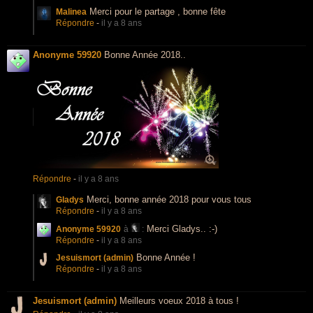
Merci pour le partage , bonne fête
Malinea
Répondre
-
il y a 8 ans
Anonyme 59920
Bonne Année 2018..
Répondre
-
il y a 8 ans
Merci, bonne année 2018 pour vous tous
Gladys
Répondre
-
il y a 8 ans
Merci Gladys.. :-)
Anonyme 59920
à
:
Répondre
-
il y a 8 ans
Bonne Année !
Jesuismort (admin)
Répondre
-
il y a 8 ans
Jesuismort (admin)
Meilleurs voeux 2018 à tous !