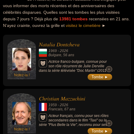
vous informer des morts récentes et des anniversaires des
célébrités disparues. Quelles sont les tombes les plus visitées
depuis 7 jours ? Déjà plus de
13981 tombes
recensées en 21 ans.
N'ayez crainte, ouvrez la grille et
visitez le cimetière
►
Natalia Dontcheva
1969
-
2026
Bulgare
, 56 ans
Actrice franco-bulgare, connue pour
son rôle récurrent de Julie Derville
+
+
dans la série télévisée "Doc Martin" (2011-
Notez-la !
2015, avec Thierry Lhermitte) et de
Tombe ►
nombreuses apparitions dans des séries
policières et dramatiques majeures telles
que "Julie Lescaut", "Joséphine, ange
gardien", "PJ", "Alice Nevers" ou "Cherif".
Christian Mazzuchini
1959
-
2026
Francais
, 67 ans
Acteur français, connu pour ses rôles
secondaires dans le film "Taxi" ou la
+
+
série "Plus Belle la Vie", reconnu pour ses
Notez-le !
seuls-en-scène satiriques et ses adaptations
Tombe ►
décalées, notamment à travers un long