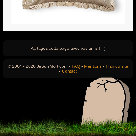
Partagez cette page avec vos amis ! ;-)
© 2004 - 2026 JeSuisMort.com -
FAQ
-
Mentions
-
Plan du site
-
Contact