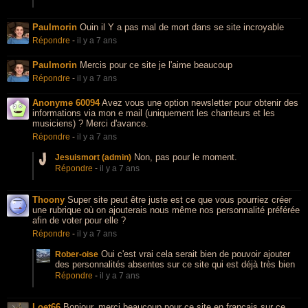
Paulmorin
Ouin il Y a pas mal de mort dans se site incroyable
Répondre
-
il y a 7 ans
Paulmorin
Mercis pour ce site je l'aime beaucoup
Répondre
-
il y a 7 ans
Anonyme 60094
Avez vous une option newsletter pour obtenir des
informations via mon e mail (uniquement les chanteurs et les
musiciens) ? Merci d'avance.
Répondre
-
il y a 7 ans
Non, pas pour le moment.
Jesuismort (admin)
Répondre
-
il y a 7 ans
Thoony
Super site peut être juste est ce que vous pourriez créer
une rubrique où on ajouterais nous même nos personnalité préférée
afin de voter pour elle ?
Répondre
-
il y a 7 ans
Oui c'est vrai cela serait bien de pouvoir ajouter
Rober-oise
des personnalités absentes sur ce site qui est déjà très bien
Répondre
-
il y a 7 ans
Loet66
Bonjour, merci beaucoup pour ce site en français sur ce