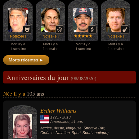
Notez-le !
Notez-le !
Notez-le !
Mort il y a
Mort il y a
Mort il y a
Mort il y a
1 semaine
1 semaine
1 semaine
1 semaine
Morts récentes ►
Anniversaires du jour
(08/08/2026)
Née il y a
105 ans
Esther Williams
1921
-
2013
Américaine
, 91 ans
Actrice, Artiste, Nageuse, Sportive (Art,
Cinéma, Natation, Sport, Sport nautique).