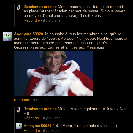
Merci, nous venons tout juste de mettre
Jesuismort (admin)
en place l'authentification par mot de passe. Si vous voyez
un moyen d'améliorer la chose, n'hésitez-pas...
Répondre
-
il y a 8 ans
Anonyme 59920
Je souhaite à tous les membres ainsi qu'aux
administrateurs de "JeSuisMort.com" un joyeux Noël très heureux
avec une petite pensée pour ceux qui nous ont quittés.
Grosses bises aux Dames et amitiés aux Messieurs.
Répondre
-
il y a 8 ans
Merci ! A vous également « Joyeux Noël
Jesuismort (admin)
» !!
Répondre
-
il y a 8 ans
Merci, bien aimable à vous... :-)
Anonyme 59920
à
:
Répondre
-
il y a 8 ans