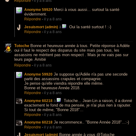
Répondre
-
il y a 8 ans
Merci à vous aussi... surtout la santé
Anonyme 59920
évidemment.
Répondre
-
il y a 8 ans
Oui la santé surtout ! :-)
Jesuismort (admin)
à
:
Répondre
-
il y a 8 ans
Totoche
Bonne et heureuse année à tous. Petite réponse à Adèle
oui il faut le respect des disparus du site mais pas tous, les
assassins ne méritent pas mon respect . Mais je ne vais pas sur
leurs page. Amitié
Répondre
-
il y a 8 ans
Je suppose qu'Adèle n'a pas une seconde
Anonyme 59920
parlé des assassins crapules et compagnie.
Je pense qu'elle viendra répondre elle même.
Bonne et heureuse Année 2018.
Répondre
-
il y a 8 ans
Totoche... Jean-Lin a raison, il a donné
Anonyme 60218
à
:
exactement le fond de ma pensée, je n'ai plus rien à rajouter.
Si tout de même, "Bonne 2018"...
Répondre
-
il y a 8 ans
Je recommence.. "Bonne Année 2018"...:-)
Anonyme 60218
Répondre
-
il y a 8 ans
Bonne année à vous @Totoche
Jesuismort (admin)