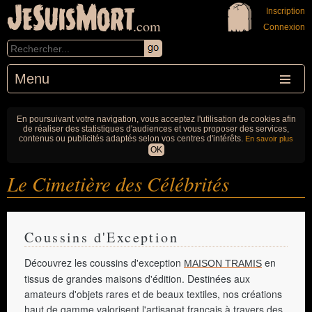
JeSuisMort
Inscription
.com
Connexion
Menu
En poursuivant votre navigation, vous acceptez l'utilisation de cookies afin
de réaliser des statistiques d'audiences et vous proposer des services,
contenus ou publicités adaptés selon vos centres d'intérêts.
En savoir plus
OK
Le Cimetière
des Célébrités
Coussins d'Exception
Découvrez les coussins d'exception
en
MAISON TRAMIS
tissus de grandes maisons d'édition. Destinées aux
amateurs d'objets rares et de beaux textiles, nos créations
haut de gamme valorisent l'artisanat français à travers des