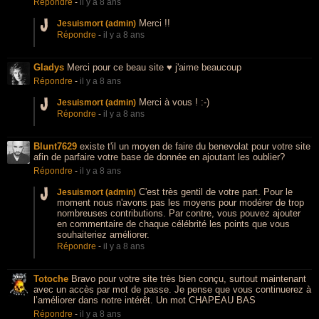
Répondre
-
il y a 8 ans
Merci !!
Jesuismort (admin)
Répondre
-
il y a 8 ans
Gladys
Merci pour ce beau site ♥ j'aime beaucoup
Répondre
-
il y a 8 ans
Merci à vous ! :-)
Jesuismort (admin)
Répondre
-
il y a 8 ans
Blunt7629
existe t'il un moyen de faire du benevolat pour votre site
afin de parfaire votre base de donnée en ajoutant les oublier?
Répondre
-
il y a 8 ans
C'est très gentil de votre part. Pour le
Jesuismort (admin)
moment nous n'avons pas les moyens pour modérer de trop
nombreuses contributions. Par contre, vous pouvez ajouter
en commentaire de chaque célébrité les points que vous
souhaiteriez améliorer.
Répondre
-
il y a 8 ans
Totoche
Bravo pour votre site très bien conçu, surtout maintenant
avec un accès par mot de passe. Je pense que vous continuerez à
l’améliorer dans notre intérêt. Un mot CHAPEAU BAS
Répondre
-
il y a 8 ans