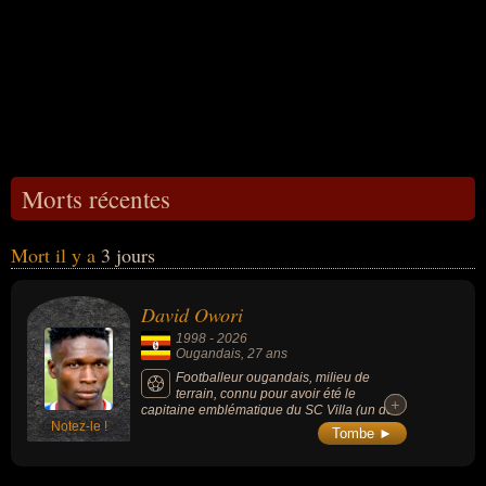
Morts récentes
Mort il y a
3 jours
David Owori
1998
-
2026
Ougandais
, 27 ans
Footballeur ougandais, milieu de
terrain, connu pour avoir été le
+
+
capitaine emblématique du SC Villa (un des
Notez-le !
clubs de football les plus titrés d'Ouganda), a
Tombe ►
mené son équipe au titre de champion de la
Premier League ougandaise lors de la
saison 2023-2024, mettant fin à 20 ans de