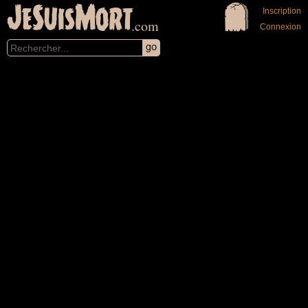
JeSuisMort
Inscription
.com
Connexion