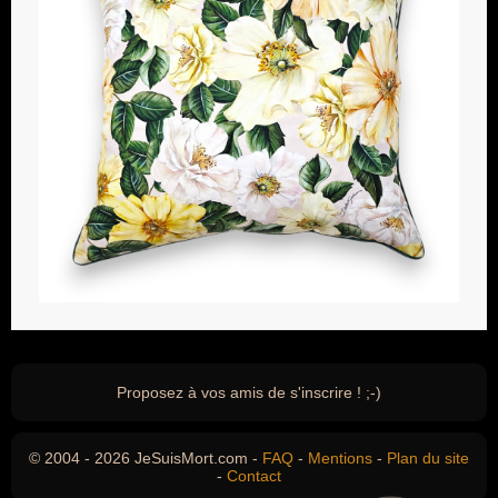
Proposez à vos amis de s'inscrire ! ;-)
© 2004 - 2026 JeSuisMort.com -
FAQ
-
Mentions
-
Plan du site
-
Contact