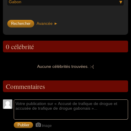
Gabon
Avancée ►
0 célébrité
Aucune célébrités trouvées. :-(
Commentaires
Image