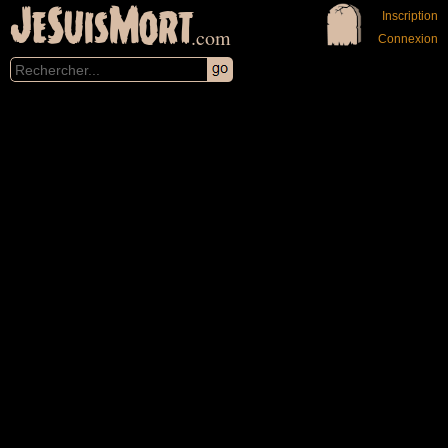
JeSuisMort
Inscription
.com
Connexion