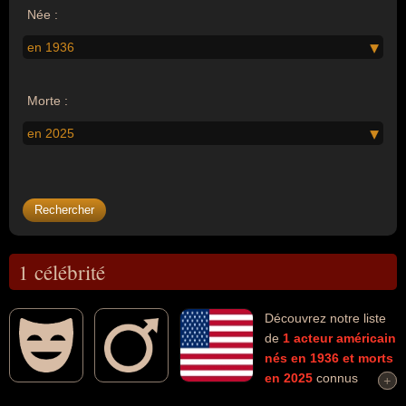
Née :
en 1936
Morte :
en 2025
1 célébrité
Découvrez notre liste
de
1
acteur
américain
nés en 1936
et morts
en 2025
connus
+
+
comme par exemple : Robert Redford... Ces personnalités (de