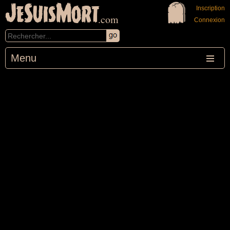
JeSuisMort
Inscription
.com
Connexion
Menu