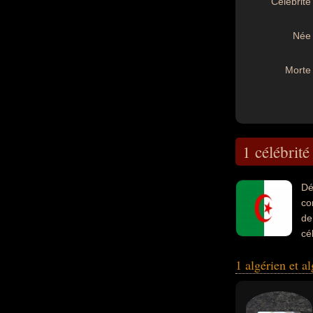
Célébrité 
Née 
Morte 
1 célébrité
Dé
co
de
cé
théologien.
1 algérien et a