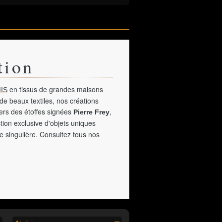
tion
en tissus de grandes maisons
IS
de beaux textiles, nos créations
vers des étoffes signées
,
Pierre Frey
tion exclusive d'objets uniques
e singulière. Consultez tous nos