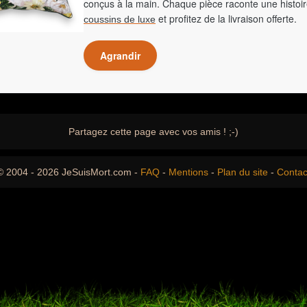
conçus à la main. Chaque pièce raconte une histoir
et profitez de la livraison offerte.
coussins de luxe
Agrandir
Partagez cette page avec vos amis ! ;-)
© 2004 - 2026 JeSuisMort.com -
FAQ
-
Mentions
-
Plan du site
-
Contac