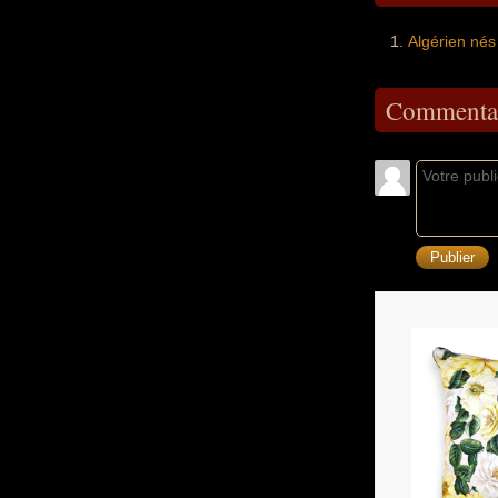
Algérien né
Commentai