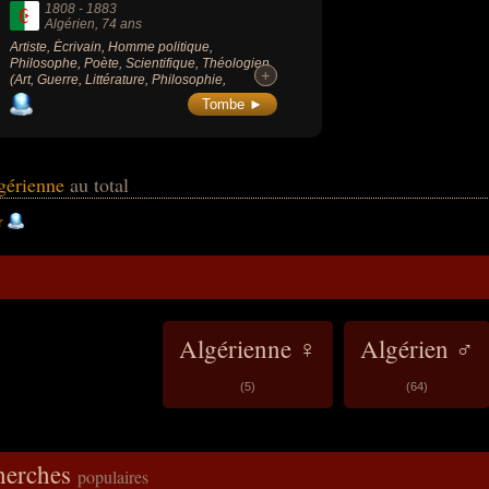
1808
-
1883
Algérien
, 74 ans
Artiste, Écrivain, Homme politique,
Philosophe, Poète, Scientifique, Théologien
+
+
(Art, Guerre, Littérature, Philosophie,
Politique, Religion, Science).
Tombe ►
lgérienne
au total
r
Algérienne ♀
Algérien ♂
(5)
(64)
cherches
populaires