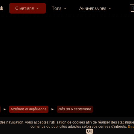
Cimetière
Tops
Anniversaires
►
Algérien et algérienne
►
Nés un 6 septembre
tre navigation, vous acceptez l'utilisation de cookies afin de réaliser des statistiq
contenus ou publicités adaptés selon vos centres d'intérêts.
En s
OK