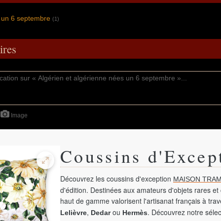
s un 6 septembre
(1)
res
Image
Coussins d'Excep
Découvrez les coussins d'exception
MAISON TRAM
d'édition. Destinées aux amateurs d'objets rares et 
haut de gamme valorisent l'artisanat français à tra
,
ou
. Découvrez notre sélec
Lelièvre
Dedar
Hermès