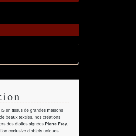
tion
en tissus de grandes maisons
IS
de beaux textiles, nos créations
vers des étoffes signées
,
Pierre Frey
tion exclusive d'objets uniques