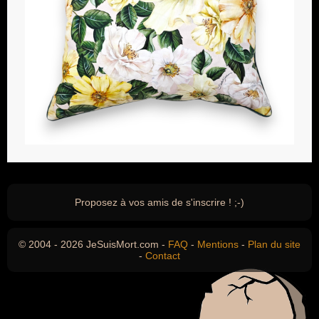
Proposez à vos amis de s'inscrire ! ;-)
© 2004 - 2026 JeSuisMort.com -
FAQ
-
Mentions
-
Plan du site
-
Contact