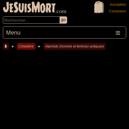
JeSuisMort
Inscription
.com
Connexion
Menu
►
Cimetière
►
Alpiniste (homme et femme) antiguais