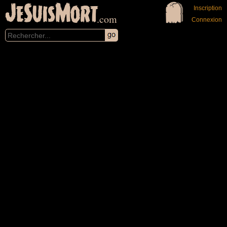
JeSuisMort
Inscription
.com
Connexion