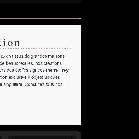
tion
en tissus de grandes maisons
IS
de beaux textiles, nos créations
vers des étoffes signées
,
Pierre Frey
tion exclusive d'objets uniques
e singulière. Consultez tous nos