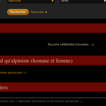
:
Alpiniste
Sexe
Avancée ►
Aucune célébrités trouvées. :-(
al qu'alpiniste (homme et femme)
ortive jamaïcain
(2)
res