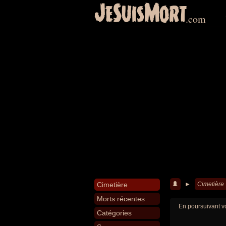
JeSuisMort
.com
Cimetière
►
Cimetière
Morts récentes
En poursuivant vo
Catégories