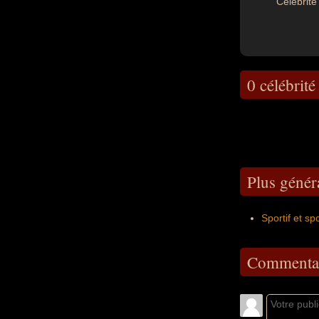
Célébrité 
0 célébrité
Plus génér
Sportif et sp
Commentai