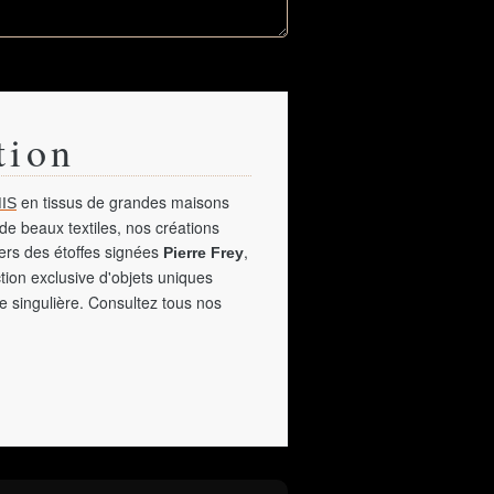
tion
en tissus de grandes maisons
IS
de beaux textiles, nos créations
vers des étoffes signées
,
Pierre Frey
tion exclusive d'objets uniques
e singulière. Consultez tous nos