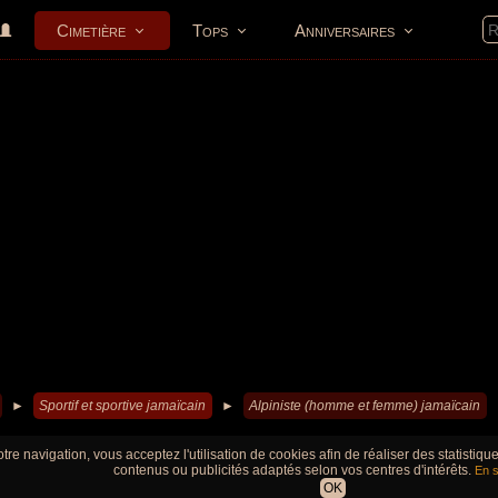
Cimetière
Tops
Anniversaires
►
Sportif et sportive jamaïcain
►
Alpiniste (homme et femme) jamaïcain
tre navigation, vous acceptez l'utilisation de cookies afin de réaliser des statistiq
contenus ou publicités adaptés selon vos centres d'intérêts.
En s
OK