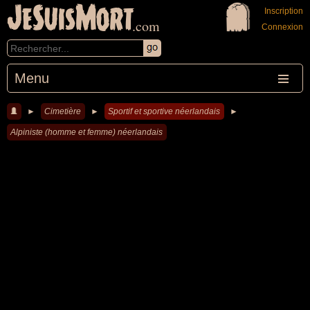
JeSuisMort
Inscription
.com
Connexion
Menu
►
Cimetière
►
Sportif et sportive néerlandais
►
Alpiniste (homme et femme) néerlandais