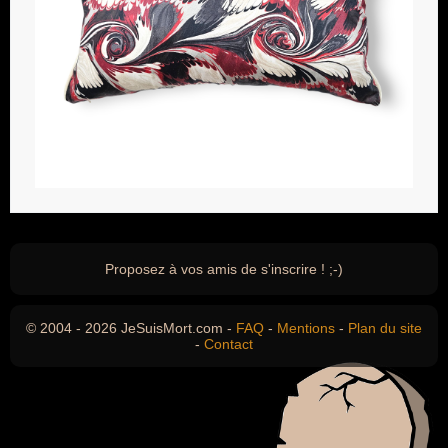
Proposez à vos amis de s'inscrire ! ;-)
© 2004 - 2026 JeSuisMort.com -
FAQ
-
Mentions
-
Plan du site
-
Contact