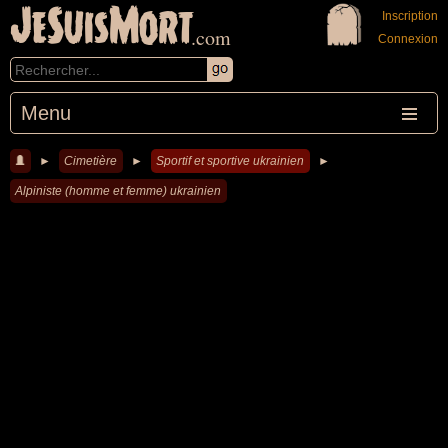
JeSuisMort
Inscription
.com
Connexion
Menu
►
Cimetière
►
Sportif et sportive ukrainien
►
Alpiniste (homme et femme) ukrainien