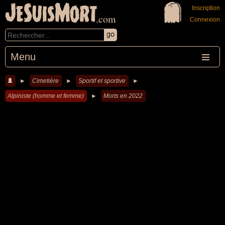
JeSuisMort
Inscription
.com
Connexion
Menu
►
Cimetière
►
Sportif et sportive
►
Alpiniste (homme et femme)
►
Morts en 2022