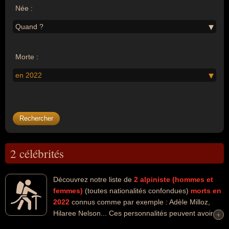
Née :
Quand ?
Morte :
en 2022
2 célébrités
Découvrez notre liste de
2
alpiniste (hommes et
femmes)
(toutes nationalités confondues)
morts en
2022
connus comme par exemple : Adèle Milloz,
Hilaree Nelson... Ces personnalités peuvent avoir
+
+
des liens variés dans les domaines de l'alpinisme, du ski, du ski