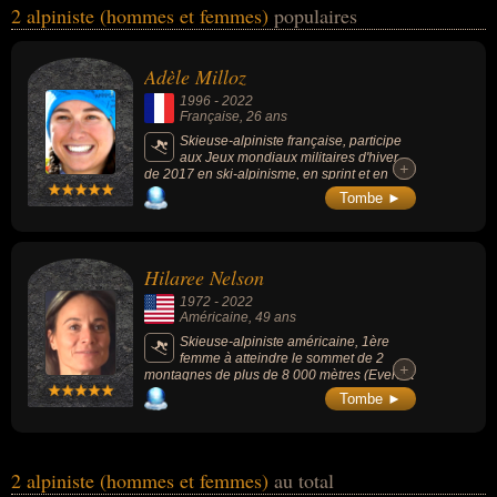
2 alpiniste (hommes et femmes)
populaires
alpin, du sport, du sport de plein air ou des record. Ces célébrités
peuvent également avoir été skieur alpin, sportif ou recordman. En
ce qui concerne leurs nationalités au moment de leurs morts, ils
Adèle Milloz
peuvent avoir été francais ou américain par exemple.
1996
-
2022
Française
, 26 ans
Skieuse-alpiniste française, participe
aux Jeux mondiaux militaires d'hiver
+
+
de 2017 en ski-alpinisme, en sprint et en
individuel, remportant 2 médailles d'or.
Tombe ►
Hilaree Nelson
1972
-
2022
Américaine
, 49 ans
Skieuse-alpiniste américaine, 1ère
femme à atteindre le sommet de 2
+
+
montagnes de plus de 8 000 mètres (Everest
et Lhotse) en 24 heures, le 25 mai 2012.
Tombe ►
2 alpiniste (hommes et femmes)
au total