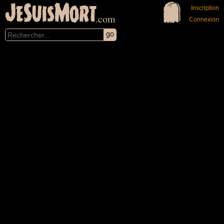
JeSuisMort
Inscription
.com
Connexion