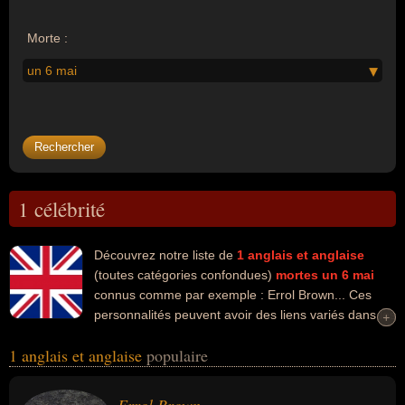
Morte :
un 6 mai
1 célébrité
Découvrez notre liste de
1
anglais et anglaise
(toutes catégories confondues)
mortes un 6 mai
connus comme par exemple : Errol Brown... Ces
personnalités peuvent avoir des liens variés dans les
+
+
domaines de l'art ou de la musique. Ces célébrités peuvent
1 anglais et anglaise
populaire
également avoir été artiste, chanteur ou musicien.