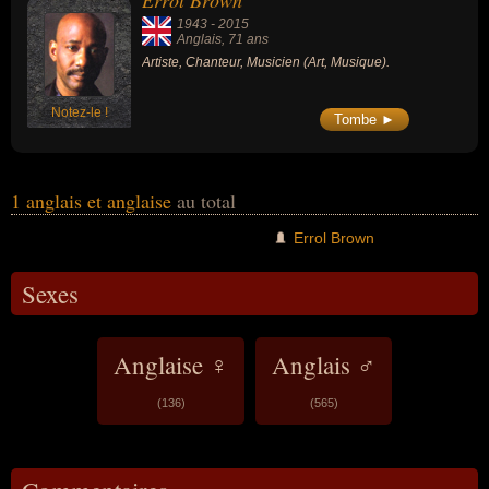
Errol Brown
1943
-
2015
Anglais
, 71 ans
Artiste, Chanteur, Musicien (Art, Musique).
Notez-le !
Tombe ►
1 anglais et anglaise
au total
Errol Brown
Sexes
Anglaise ♀
Anglais ♂
(136)
(565)