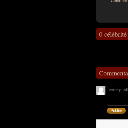
Célébrité 
0 célébrité
Commentai