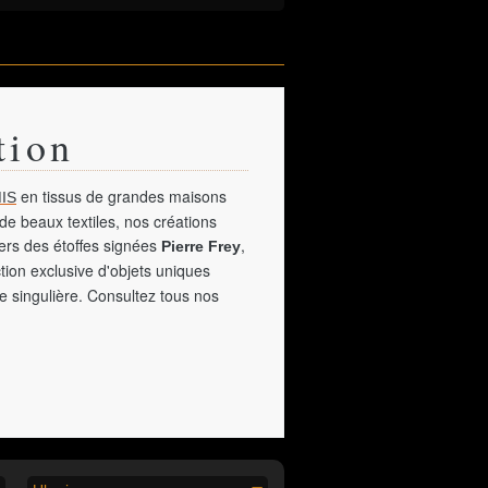
tion
en tissus de grandes maisons
IS
de beaux textiles, nos créations
vers des étoffes signées
,
Pierre Frey
tion exclusive d'objets uniques
e singulière. Consultez tous nos