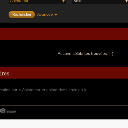
:
Animateur
Sexe
Avancée ►
Aucune célébrités trouvées. :-(
res
Image