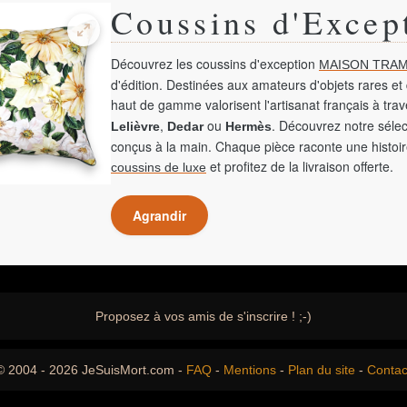
Coussins d'Excep
Découvrez les coussins d'exception
MAISON TRAM
d'édition. Destinées aux amateurs d'objets rares et 
haut de gamme valorisent l'artisanat français à tra
,
ou
. Découvrez notre sélec
Lelièvre
Dedar
Hermès
conçus à la main. Chaque pièce raconte une histoir
et profitez de la livraison offerte.
coussins de luxe
Agrandir
Proposez à vos amis de s'inscrire ! ;-)
© 2004 - 2026 JeSuisMort.com -
FAQ
-
Mentions
-
Plan du site
-
Contac