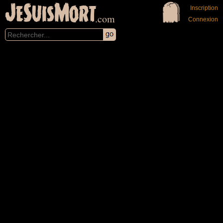
JeSuisMort
Inscription
.com
Connexion