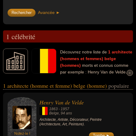
Avancée ►
1 célébrité
Découvrez notre liste de
1
architecte
(hommes et femmes)
belge
(hommes)
morts et connus comme
par exemple : Henry Van de Velde...
+
+
Ces personnalités peuvent avoir des liens variés dans les
1 architecte (homme et femme) belge (homme)
populaire
domaines de l'architecture, de l'art ou de la peinture. Ces célébrités
peuvent également avoir été artiste, décorateur ou peintre.
Henry Van de Velde
1863
-
1957
Belge
, 94 ans
Architecte, Artiste, Décorateur, Peintre
(Architecture, Art, Peinture).
Notez-le !
Tombe ►