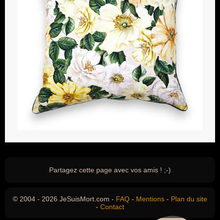
Partagez cette page avec vos amis ! ;-)
© 2004 - 2026 JeSuisMort.com -
FAQ
-
Mentions
-
Plan du site
-
Contact