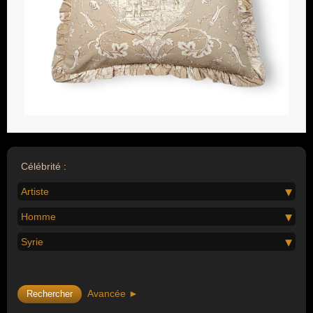
Célébrité :
Artiste
Homme
Syrie
Avancée ►