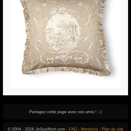
Partagez cette page avec vos amis ! ;-)
© 2004 - 2026 JeSuisMort.com -
FAQ
-
Mentions
-
Plan du site