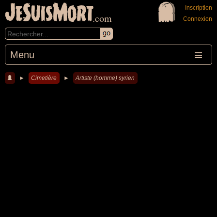
JeSuisMort
Inscription
.com
Connexion
Menu
►
Cimetière
►
Artiste (homme) syrien