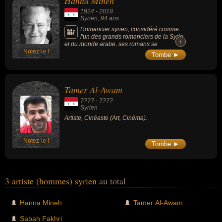
Hanna Mineh
1924
-
2018
Syrien
, 94 ans
Romancier syrien, considéré comme
l'un des grands romanciers de la Syrie
+
+
et du monde arabe, ses romans se
Notez-le !
caractérisent par le Réalisme. Il a participé à
Tombe ►
la fondation de l'Association des écrivains
syriens et l'Union des écrivains arabes. Il
évoque souvent la mer dans ses romans et
décrit la vie des marins à Lattaquié, leur
Tamer Al-Awam
conflit au bord des navires et les dangers de
la mer.
???? - ????
Syrien
Artiste, Cinéaste (Art, Cinéma).
Notez-le !
Tombe ►
3 artiste (hommes) syrien
au total
Hanna Mineh
Tamer Al-Awam
Sabah Fakhri