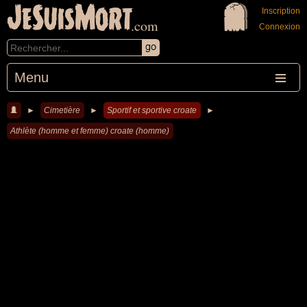
JeSuisMort
Inscription
.com
Connexion
Menu
►
Cimetière
►
Sportif et sportive croate
►
Athlète (homme et femme) croate (homme)