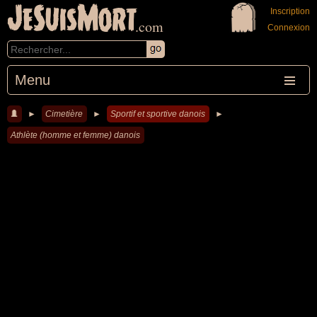
JeSuisMort
Inscription
.com
Connexion
Menu
►
Cimetière
►
Sportif et sportive danois
►
Athlète (homme et femme) danois