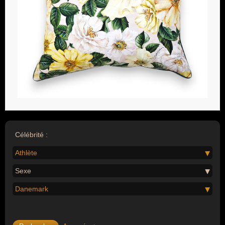
Célébrité :
Athlète
Sexe
Danemark