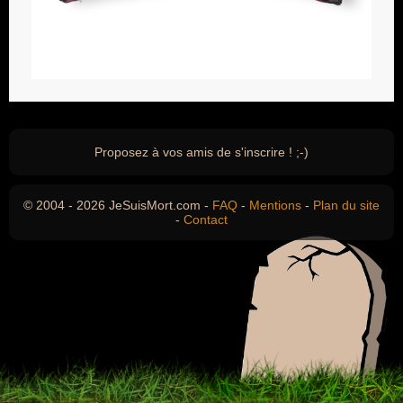
Proposez à vos amis de s'inscrire ! ;-)
© 2004 - 2026 JeSuisMort.com -
FAQ
-
Mentions
-
Plan du site
-
Contact