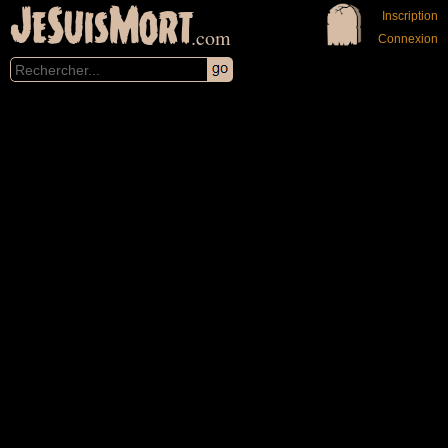
JeSuisMort
Inscription
.com
Connexion