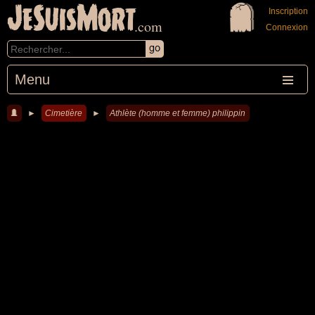
JeSuisMort
Inscription
.com
Connexion
Menu
►
Cimetière
►
Athlète (homme et femme) philippin