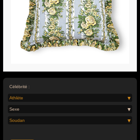
Célébrité :
Athlète
Sexe
Soudan