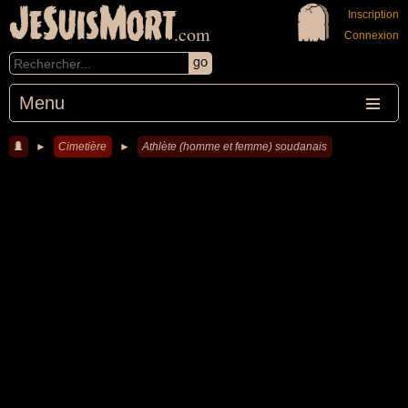
JeSuisMort
Inscription
.com
Connexion
Menu
►
Cimetière
►
Athlète (homme et femme) soudanais