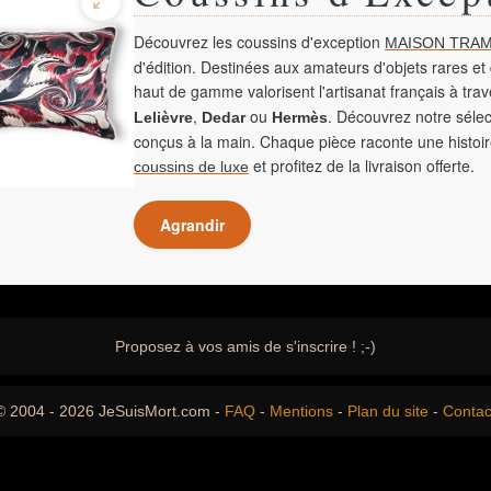
Découvrez les coussins d'exception
MAISON TRAM
d'édition. Destinées aux amateurs d'objets rares et 
haut de gamme valorisent l'artisanat français à tra
,
ou
. Découvrez notre sélec
Lelièvre
Dedar
Hermès
conçus à la main. Chaque pièce raconte une histoir
et profitez de la livraison offerte.
coussins de luxe
Agrandir
Proposez à vos amis de s'inscrire ! ;-)
© 2004 - 2026 JeSuisMort.com -
FAQ
-
Mentions
-
Plan du site
-
Contac