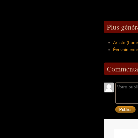
Plus généra
Artiste (ho
Écrivain can
Commentai