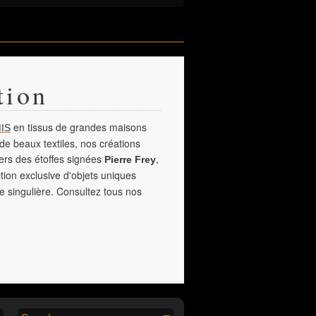
tion
en tissus de grandes maisons
IS
de beaux textiles, nos créations
vers des étoffes signées
,
Pierre Frey
tion exclusive d'objets uniques
e singulière. Consultez tous nos