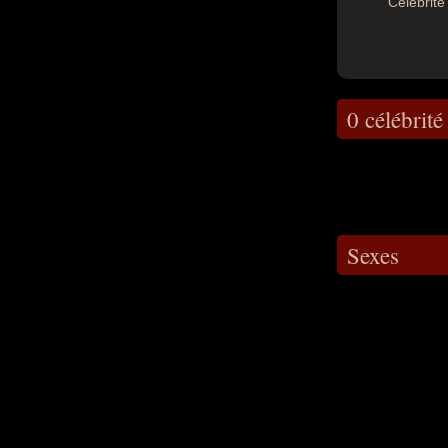
Célébrité 
0 célébrité
Sexes