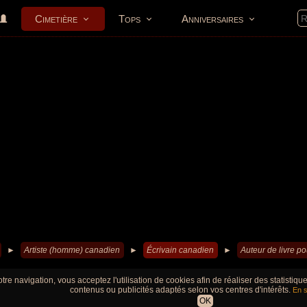
Cimetière
Tops
Anniversaires
►
Artiste (homme) canadien
►
Écrivain canadien
►
Auteur de livre p
tre navigation, vous acceptez l'utilisation de cookies afin de réaliser des statistiq
contenus ou publicités adaptés selon vos centres d'intérêts.
En s
OK