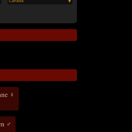
Canada
enne ♀
en ♂