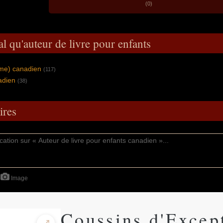
(0)
l qu'auteur de livre pour enfants
mme) canadien
(117)
adien
(38)
res
Image
Coussins d'Excep