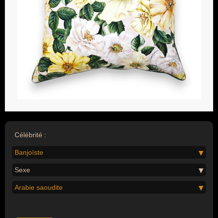
Célébrité :
Banjoïste
Sexe
Arabie saoudite