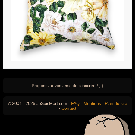
Proposez à vos amis de s'inscrire ! ;-)
© 2004 - 2026 JeSuisMort.com -
FAQ
-
Mentions
-
Plan du site
-
Contact