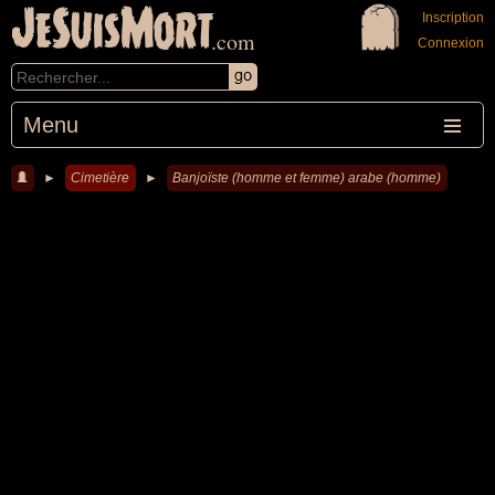
JeSuisMort
Inscription
.com
Connexion
Menu
►
Cimetière
►
Banjoïste (homme et femme) arabe (homme)