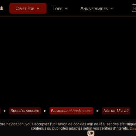
Cimetière
Tops
Anniversaires
►
Sportif et sportive
►
Basketeur et basketeuse
►
Nés un 15 avril
tre navigation, vous acceptez l'utilisation de cookies afin de réaliser des statistiq
contenus ou publicités adaptés selon vos centres d'intérêts.
En s
OK