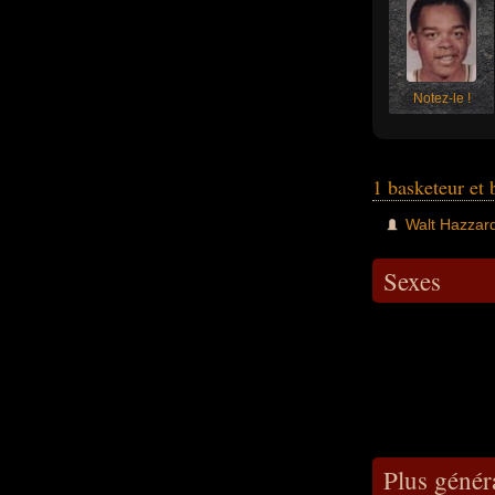
Notez-le !
1 basketeur et
Walt Hazzar
Sexes
Plus génér