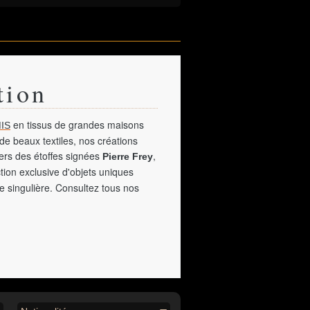
tion
en tissus de grandes maisons
IS
de beaux textiles, nos créations
vers des étoffes signées
,
Pierre Frey
tion exclusive d'objets uniques
e singulière. Consultez tous nos