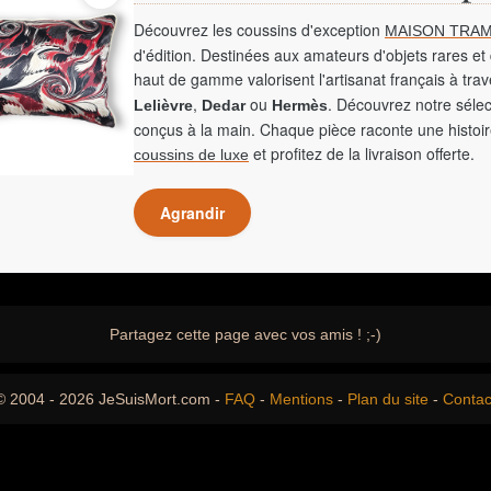
Découvrez les coussins d'exception
MAISON TRAM
d'édition. Destinées aux amateurs d'objets rares et 
haut de gamme valorisent l'artisanat français à tra
,
ou
. Découvrez notre sélec
Lelièvre
Dedar
Hermès
conçus à la main. Chaque pièce raconte une histoir
et profitez de la livraison offerte.
coussins de luxe
Agrandir
Partagez cette page avec vos amis ! ;-)
© 2004 - 2026 JeSuisMort.com -
FAQ
-
Mentions
-
Plan du site
-
Contac