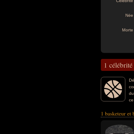
Célébrité 
Née 
Morte 
1 célébrité
Dé
co
du
ce
1 basketeur et