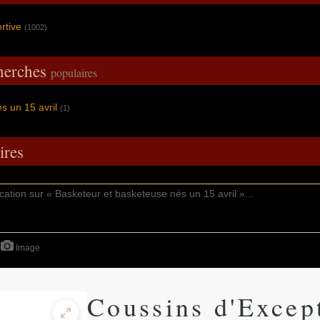
ortive
(1002)
cherches
populaires
s un 15 avril
(1)
res
Image
Coussins d'Excep