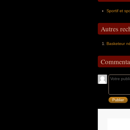
Sportif et sp
Autres re
Basketeur né
Commentai