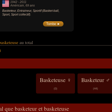
1942
-
2011
Américain
, 69 ans
Basketeur, Entraineur, Sportif (Basket-ball,
Sport, Sport collectif).
Tombe ►
 basketeuse
au total
d
Basketeuse ♀
Basketeur ♂
(0)
(44)
al que basketeur et basketeuse