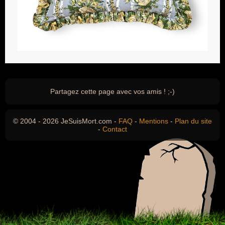
Partagez cette page avec vos amis ! ;-)
© 2004 - 2026 JeSuisMort.com -
FAQ
-
Mentions
-
Plan du site
-
Contact