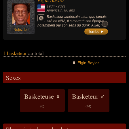
Elgin Baylor
moment de leurs morts, ils peuvent avoir été américain par
1934
-
2021
exemple.
Américain
, 86 ans
Basketteur américain, bien que jamais
titré en NBA, il a marqué son époque
+
+
notamment par son sens du dunk. Ailier, il a
Notez-le !
joué 13 saisons en NBA pour Lakers de Los
Tombe ►
Angeles. Avec 8 finales perdues, il est le
joueur qui a disputé le plus de finales NBA
sans remporter le titre.
1 basketeur
au total
Elgin Baylor
Sexes
Basketeuse ♀
Basketeur ♂
(0)
(44)