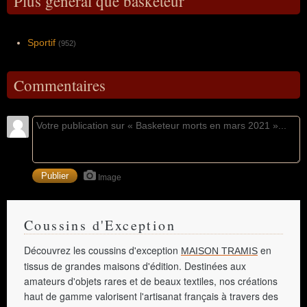
Plus général que basketeur
Sportif
(952)
Commentaires
Image
Coussins d'Exception
Découvrez les coussins d'exception
en
MAISON TRAMIS
tissus de grandes maisons d'édition. Destinées aux
amateurs d'objets rares et de beaux textiles, nos créations
haut de gamme valorisent l'artisanat français à travers des