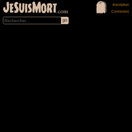
JeSuisMort
Inscription
.com
Connexion