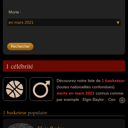
Morte :
en mars 2021
1 célébrité
Découvrez notre liste de
1
basketeur
(toutes nationalités confondues)
morts en mars 2021
connus comme
par exemple : Elgin Baylor... Ces
+
+
personnalités (de sexe masculin) peuvent avoir des liens variés
1 basketeur
populaire
dans les domaines du basket-ball, du sport ou du sport collectif.
Ces célébrités peuvent également avoir été entraineur, entraineur
de basket ou sportif. En ce qui concerne leurs nationalités au