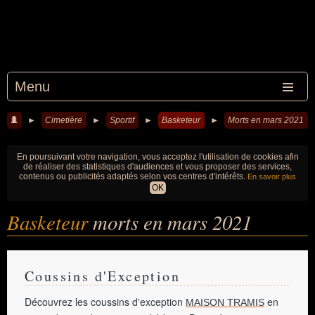
Menu
►
Cimetière
►
Sportif
►
Basketeur
►
Morts en mars 2021
En poursuivant votre navigation, vous acceptez l'utilisation de cookies afin
de réaliser des statistiques d'audiences et vous proposer des services,
contenus ou publicités adaptés selon vos centres d'intérêts.
En savoir plus
OK
Basketeur
morts en mars 2021
Coussins d'Exception
Découvrez les coussins d'exception
en
MAISON TRAMIS