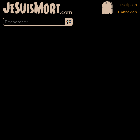
JeSuisMort
Inscription
.com
Connexion