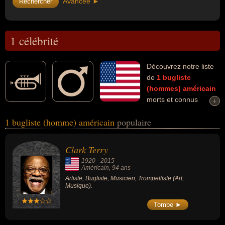
Avancée ►
1 célébrité
Découvrez notre liste
de
1
bugliste
(hommes)
américain
morts et connus
+
+
comme par exemple : Clark Terry... Ces personnalités (de sexe
1 bugliste (homme) américain
populaire
masculin) peuvent avoir des liens variés dans les domaines de l'art
ou de la musique. Ces célébrités peuvent également avoir été
artiste, musicien ou trompettiste.
Clark Terry
1920
-
2015
Américain
, 94 ans
Artiste, Bugliste, Musicien, Trompettiste (Art,
Musique).
Tombe ►