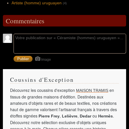
Artiste (homme) uruguayen
(4)
Commentaires
Image
Coussins d'Exception
Découvrez les coussins d'exception
en
MAISON TRAMIS
tissus de grandes maisons d'édition. Destinées aux
amateurs d'objets rares et de beaux textiles, nos créations
haut de gamme valorisent l'artisanat français à travers des
étoffes signées
,
,
ou
.
Pierre Frey
Lelièvre
Dedar
Hermès
Découvrez notre sélection exclusive d'objets uniques
conçus à la main. Chaque pièce raconte une histoire