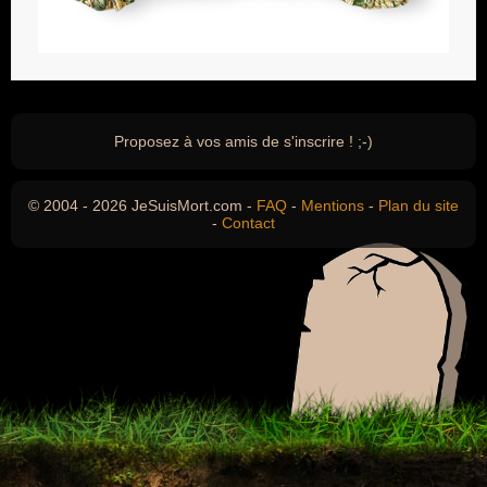
Proposez à vos amis de s'inscrire ! ;-)
© 2004 - 2026 JeSuisMort.com -
FAQ
-
Mentions
-
Plan du site
-
Contact