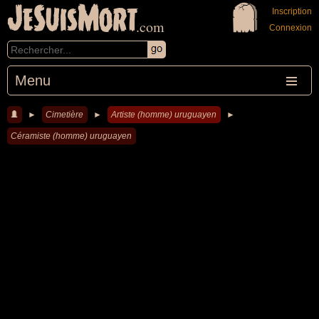
JeSuisMort
Inscription
.com
Connexion
Menu
►
Cimetière
►
Artiste (homme) uruguayen
►
Céramiste (homme) uruguayen