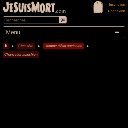
JeSuisMort
Inscription
.com
Connexion
Menu
►
Cimetière
►
Homme d'état autrichien
►
Chancelier autrichien