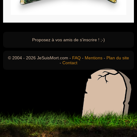
Proposez à vos amis de s'inscrire ! ;-)
© 2004 - 2026 JeSuisMort.com -
FAQ
-
Mentions
-
Plan du site
-
Contact