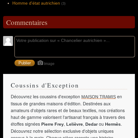
Homme d'état autrichien
(3)
Commentaires
Image
Coussins d'Exception
Découvrez les coussins d'exception
en
MAISON TRAMIS
tissus de grandes maisons d'édition. Destinées aux
amateurs d'objets rares et de beaux textiles, nos créations
haut de gamme valorisent l'artisanat français à travers des
étoffes signées
,
,
ou
.
Pierre Frey
Lelièvre
Dedar
Hermès
Découvrez notre sélection exclusive d'objets uniques
conçus à la main. Chaque pièce raconte une histoire