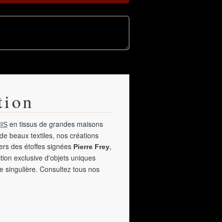
tion
en tissus de grandes maisons
IS
de beaux textiles, nos créations
vers des étoffes signées
,
Pierre Frey
tion exclusive d'objets uniques
e singulière. Consultez tous nos