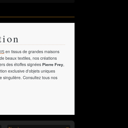
tion
en tissus de grandes maisons
IS
de beaux textiles, nos créations
vers des étoffes signées
,
Pierre Frey
tion exclusive d'objets uniques
e singulière. Consultez tous nos