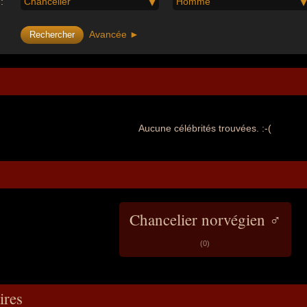
:
Chancelier
Homme
Avancée ►
Aucune célébrités trouvées. :-(
Chancelier norvégien ♂
(0)
res