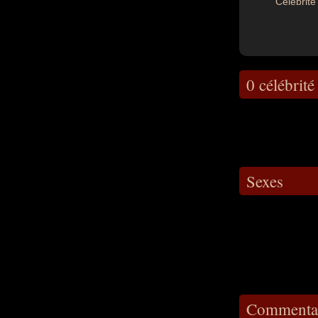
Célébrité 
0 célébrité
Sexes
Commentai