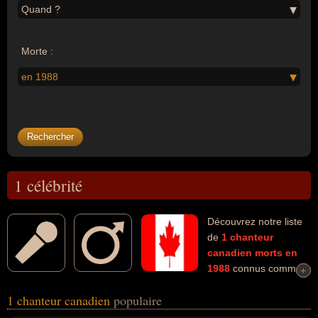
Quand ?
Morte :
en 1988
1 célébrité
Découvrez notre liste
de
1
chanteur
canadien
morts en
1988
connus comme
+
+
par exemple : Félix Leclerc... Ces personnalités (de sexe masculin)
1 chanteur canadien
populaire
peuvent avoir des liens variés dans les domaines de l'art, de la
littérature, de la musique ou du théâtre. Ces célébrités peuvent