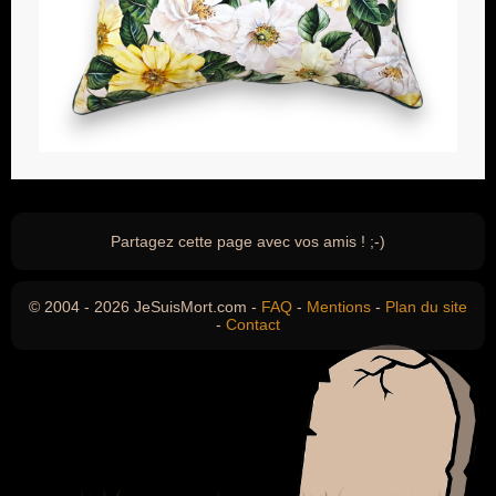
Partagez cette page avec vos amis ! ;-)
© 2004 - 2026 JeSuisMort.com -
FAQ
-
Mentions
-
Plan du site
-
Contact