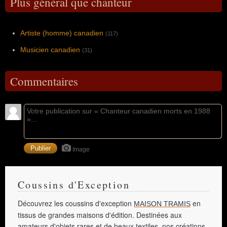
Plus général que chanteur
Artiste (homme) canadien
(117)
Musicien canadien
(31)
Commentaires
Image
Coussins d'Exception
Découvrez les coussins d'exception
en
MAISON TRAMIS
tissus de grandes maisons d'édition. Destinées aux
amateurs d'objets rares et de beaux textiles, nos créations