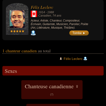
également avoir été acteur, artiste, compositeur, écrivain, guitariste,
Félix Leclerc
musicien, parolier ou poète.
1914
-
1988
Canadien
, 74 ans
Acteur, Artiste, Chanteur, Compositeur,
Écrivain, Guitariste, Musicien, Parolier, Poète
(Art, Littérature, Musique, Théâtre).
Tombe ►
1 chanteur canadien
au total
Félix Leclerc
Sexes
Chanteuse canadienne ♀
(7)