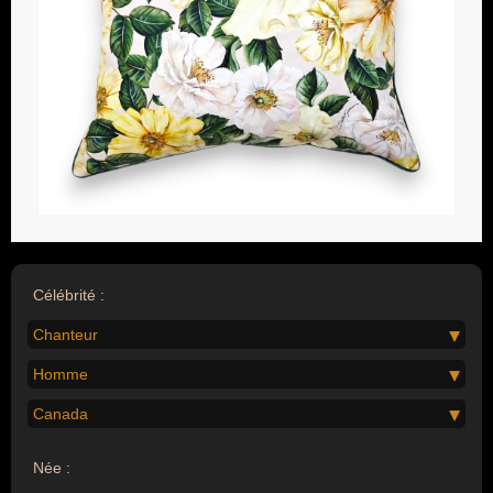
Célébrité :
Chanteur
Homme
Canada
Née :