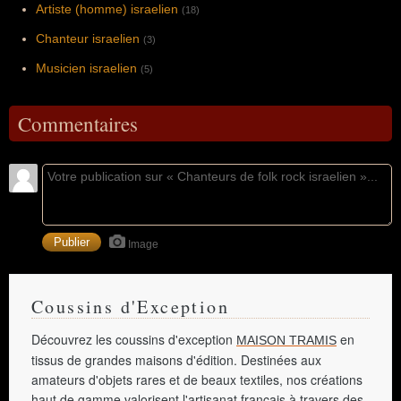
Artiste (homme) israelien
(18)
Chanteur israelien
(3)
Musicien israelien
(5)
Commentaires
Image
Coussins d'Exception
Découvrez les coussins d'exception
en
MAISON TRAMIS
tissus de grandes maisons d'édition. Destinées aux
amateurs d'objets rares et de beaux textiles, nos créations
haut de gamme valorisent l'artisanat français à travers des