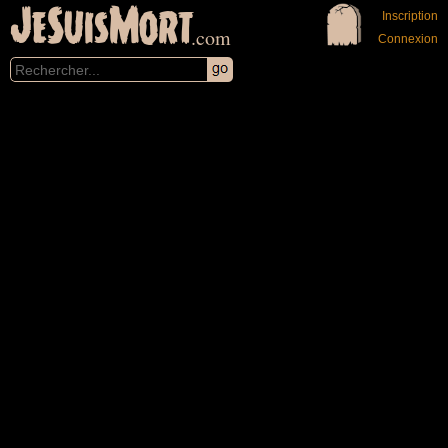
JeSuisMort
Inscription
.com
Connexion