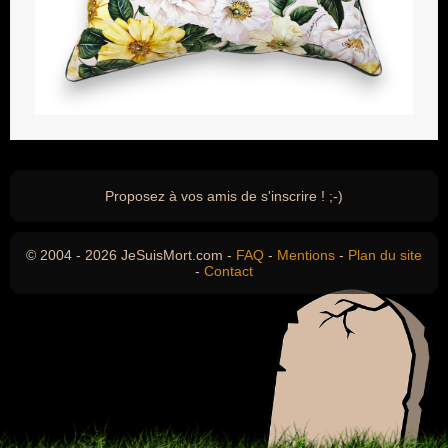
Proposez à vos amis de s'inscrire ! ;-)
© 2004 - 2026 JeSuisMort.com -
FAQ
-
Mentions
-
Plan du site
-
Contact