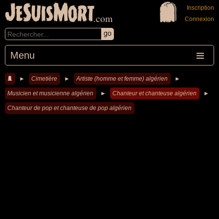
JeSuisMort
Inscription
.com
Connexion
Menu
►
Cimetière
►
Artiste (homme et femme) algérien
►
Musicien et musicienne algérien
►
Chanteur et chanteuse algérien
►
Chanteur de pop et chanteuse de pop algérien