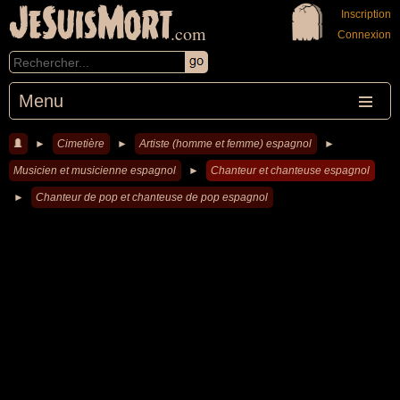
JeSuisMort
Inscription
.com
Connexion
Menu
►
Cimetière
►
Artiste (homme et femme) espagnol
►
Musicien et musicienne espagnol
►
Chanteur et chanteuse espagnol
►
Chanteur de pop et chanteuse de pop espagnol