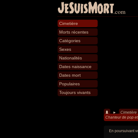
JeSuisMort
.com
Cimetière
Morts récentes
Catégories
Sexes
Nationalités
Dates naissance
Dates mort
Populaires
Toujours vivants
►
Cimetière
Chanteur de pop et
En poursuivant vo