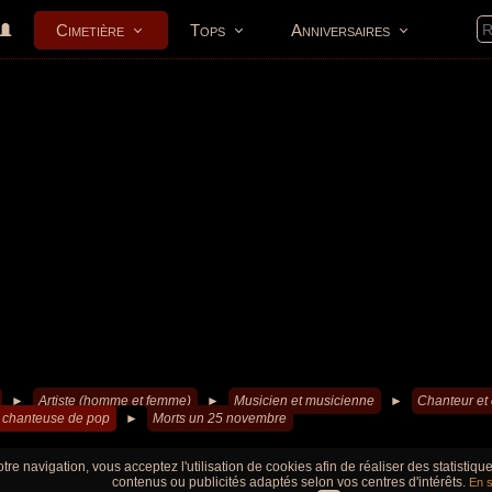
Cimetière
Tops
Anniversaires
►
Artiste (homme et femme)
►
Musicien et musicienne
►
Chanteur et
 chanteuse de pop
►
Morts un 25 novembre
tre navigation, vous acceptez l'utilisation de cookies afin de réaliser des statistiq
contenus ou publicités adaptés selon vos centres d'intérêts.
En s