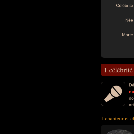
Célébrité 
Née 
Morte 
1 célébrité
Dé
n
do
ar
peuvent avoir ét
1 chanteur et 