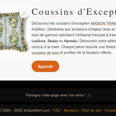
Coussins d'Excep
Découvrez les coussins d'exception
MAISON TRAM
d'édition. Destinées aux amateurs d'objets rares et 
haut de gamme valorisent l'artisanat français à tra
,
ou
. Découvrez notre sélec
Lelièvre
Dedar
Hermès
conçus à la main. Chaque pièce raconte une histoir
et profitez de la livraison offerte.
coussins de luxe
Agrandir
Partagez cette page avec vos amis ! ;-)
© 2004 - 2026 JeSuisMort.com -
FAQ
-
Mentions
-
Plan du site
-
Contac