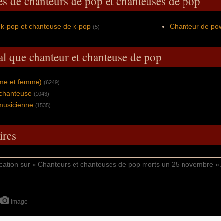
es de chanteurs de pop et chanteuses de pop
 k-pop et chanteuse de k-pop
Chanteur de po
(5)
al que chanteur et chanteuse de pop
mme et femme)
(6249)
 chanteuse
(1043)
musicienne
(1535)
res
Image