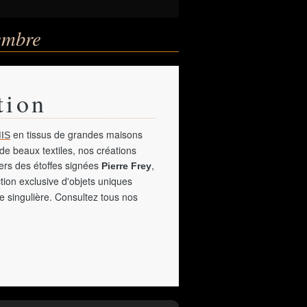
embre
tion
en tissus de grandes maisons
IS
de beaux textiles, nos créations
vers des étoffes signées
,
Pierre Frey
tion exclusive d'objets uniques
e singulière. Consultez tous nos