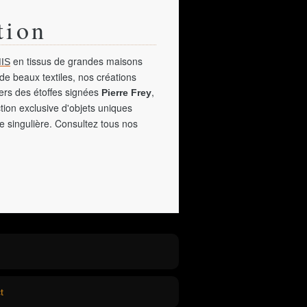
tion
en tissus de grandes maisons
IS
de beaux textiles, nos créations
vers des étoffes signées
,
Pierre Frey
tion exclusive d'objets uniques
e singulière. Consultez tous nos
t