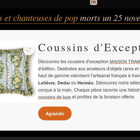
OK
 et chanteuses de pop
morts un 25 nov
Coussins d'Excep
Découvrez les coussins d'exception
MAISON TRAM
d'édition. Destinées aux amateurs d'objets rares et 
haut de gamme valorisent l'artisanat français à tra
,
ou
. Découvrez notre sélec
Lelièvre
Dedar
Hermès
conçus à la main. Chaque pièce raconte une histoir
et profitez de la livraison offerte.
coussins de luxe
Agrandir