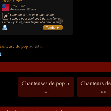
Irène Cara
1959
-
2022
Américaine
, 63 ans
Chanteuse et actrice américaine,
connue pour avoir joué dans le film «
+
+
Fame » (1980), dans lequel elle chante le
titre « Fame », et pour avoir coécrit et
Tombe ►
interprété la chanson « Flashdance... What a
Feeling » pour le film « Flashdance » (1983).
chanteuse de pop
au total
Chanteuses de pop ♀
Chanteurs d
(23)
(36)