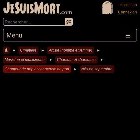
JeSuisMort
Inscription
.com
Connexion
Menu
►
Cimetière
►
Artiste (homme et femme)
►
Musicien et musicienne
►
Chanteur et chanteuse
►
Chanteur de pop et chanteuse de pop
►
Nés en septembre