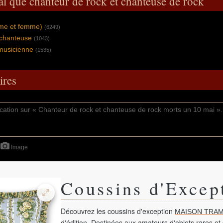
al que chanteur de rock et chanteuse de rock
mme et femme)
(6249)
 chanteuse
(1043)
musicienne
(1535)
res
Image
Coussins d'Excep
Découvrez les coussins d'exception
MAISON TRAM
d'édition. Destinées aux amateurs d'objets rares et 