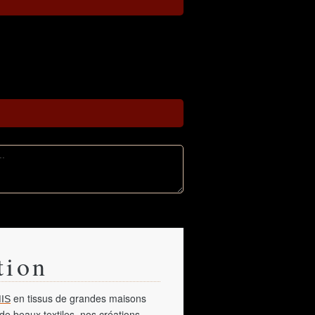
tion
en tissus de grandes maisons
IS
de beaux textiles, nos créations