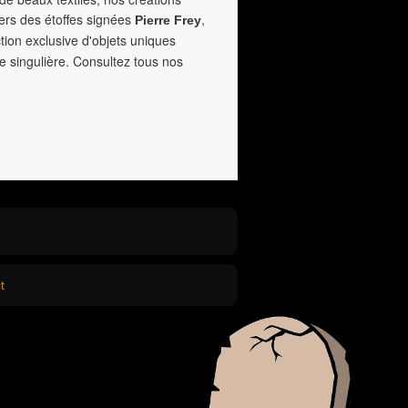
vers des étoffes signées
,
Pierre Frey
tion exclusive d'objets uniques
e singulière. Consultez tous nos
t