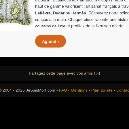
haut de gamme valorisent l'artisanat français à tra
,
ou
. Découvrez notre sélec
Lelièvre
Dedar
Hermès
conçus à la main. Chaque pièce raconte une histoir
et profitez de la livraison offerte.
coussins de luxe
Agrandir
Partagez cette page avec vos amis ! ;-)
© 2004 - 2026 JeSuisMort.com -
FAQ
-
Mentions
-
Plan du site
-
Contac