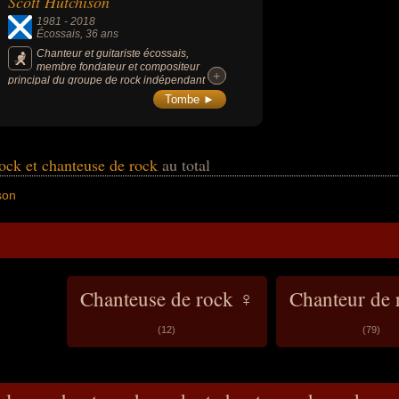
Scott Hutchison
1981
-
2018
Écossais
, 36 ans
Chanteur et guitariste écossais,
membre fondateur et compositeur
+
+
principal du groupe de rock indépendant
Frightened Rabbit, avec qui il a enregistré 5
Tombe ►
albums studio.
rock et chanteuse de rock
au total
son
Chanteuse de rock ♀
Chanteur de 
(12)
(79)