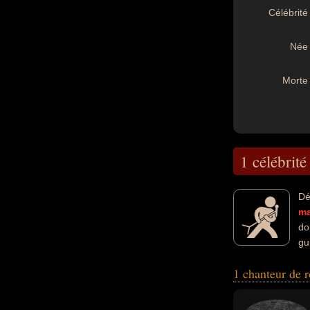
Célébrité 
Née 
Morte 
1 célébrité
Dé
m
do
gu
peuvent avoir ét
1 chanteur de 