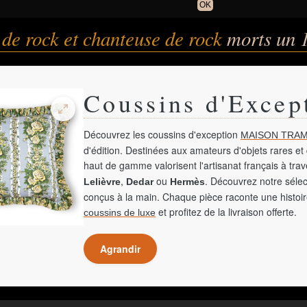
OK
de rock et chanteuse de rock
morts un 
Coussins d'Excep
Découvrez les coussins d'exception
MAISON TRAM
d'édition. Destinées aux amateurs d'objets rares et 
haut de gamme valorisent l'artisanat français à tra
,
ou
. Découvrez notre sélec
Lelièvre
Dedar
Hermès
conçus à la main. Chaque pièce raconte une histoir
et profitez de la livraison offerte.
coussins de luxe
Agrandir