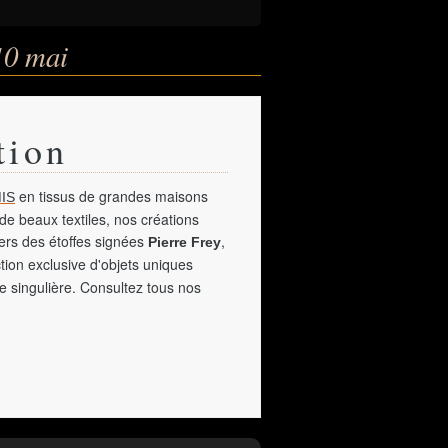
10 mai
tion
en tissus de grandes maisons
IS
de beaux textiles, nos créations
vers des étoffes signées
,
Pierre Frey
tion exclusive d'objets uniques
e singulière. Consultez tous nos