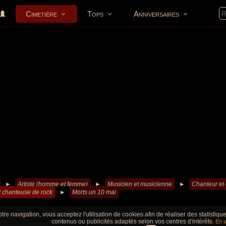
Cimetière
Tops
Anniversaires
►
Artiste (homme et femme)
►
Musicien et musicienne
►
Chanteur et
t chanteuse de rock
►
Morts un 10 mai
tre navigation, vous acceptez l'utilisation de cookies afin de réaliser des statistiq
contenus ou publicités adaptés selon vos centres d'intérêts.
En s