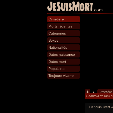
JeSuisMort
.com
Cimetière
Morts récentes
Catégories
Sexes
Nationalités
Dates naissance
Dates mort
Populaires
Toujours vivants
►
Cimetière
Chanteur de rock e
En poursuivant vo