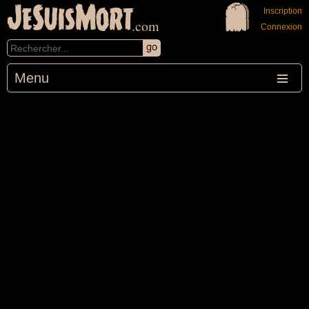
JeSuisMort
Inscription
.com
Connexion
Menu