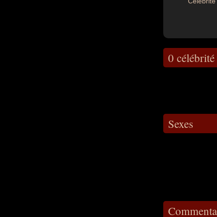
Célébrité 
0 célébrité
Sexes
Commentai