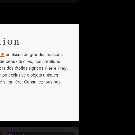
tion
en tissus de grandes maisons
IS
de beaux textiles, nos créations
vers des étoffes signées
,
Pierre Frey
tion exclusive d'objets uniques
e singulière. Consultez tous nos