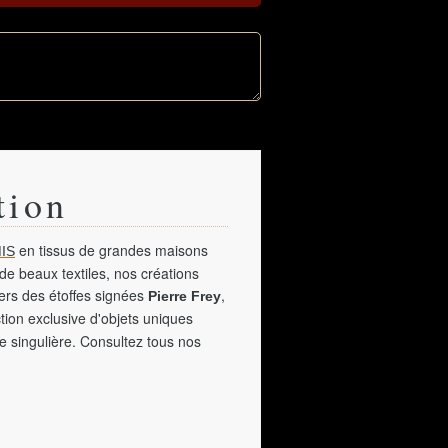
tion
en tissus de grandes maisons
IS
de beaux textiles, nos créations
vers des étoffes signées
,
Pierre Frey
tion exclusive d'objets uniques
e singulière. Consultez tous nos