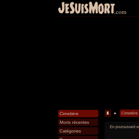
JeSuisMort
.com
Cimetière
►
Cimetière
Morts récentes
En poursuivant vo
Catégories