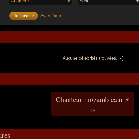
:
Chanteur
Sexe
Avancée ►
Aucune célébrités trouvées. :-(
Chanteur mozambicain ♂
(0)
res