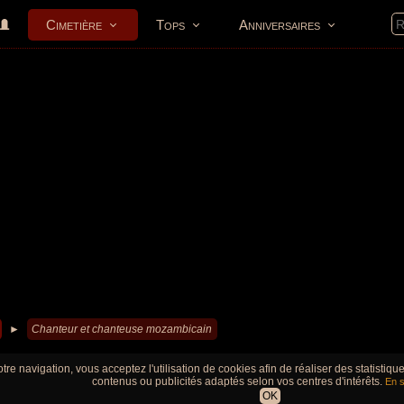
Cimetière
Tops
Anniversaires
►
Chanteur et chanteuse mozambicain
tre navigation, vous acceptez l'utilisation de cookies afin de réaliser des statistiq
contenus ou publicités adaptés selon vos centres d'intérêts.
En s
OK