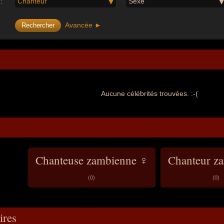
:
Chanteur
Sexe
Avancée ►
Aucune célébrités trouvées. :-(
Chanteuse zambienne ♀
Chanteur z
(0)
(0)
res