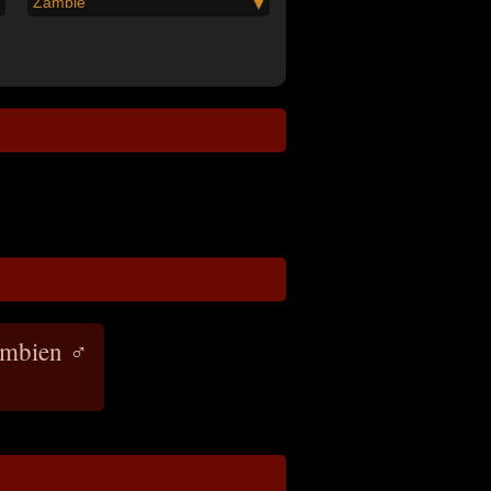
Zambie
ambien ♂