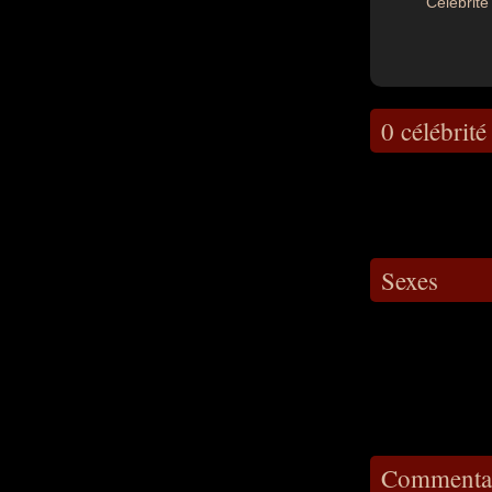
Célébrité 
0 célébrité
Sexes
Commentai