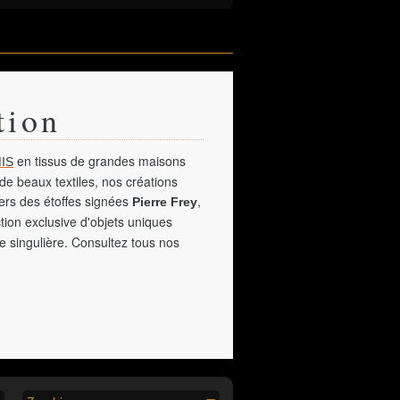
tion
en tissus de grandes maisons
IS
de beaux textiles, nos créations
vers des étoffes signées
,
Pierre Frey
tion exclusive d'objets uniques
e singulière. Consultez tous nos