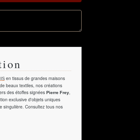
tion
en tissus de grandes maisons
IS
de beaux textiles, nos créations
vers des étoffes signées
,
Pierre Frey
tion exclusive d'objets uniques
e singulière. Consultez tous nos