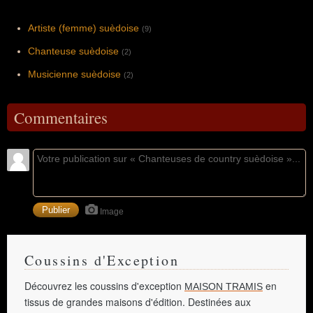
Artiste (femme) suèdoise
(9)
Chanteuse suèdoise
(2)
Musicienne suèdoise
(2)
Commentaires
Image
Coussins d'Exception
Découvrez les coussins d'exception
en
MAISON TRAMIS
tissus de grandes maisons d'édition. Destinées aux