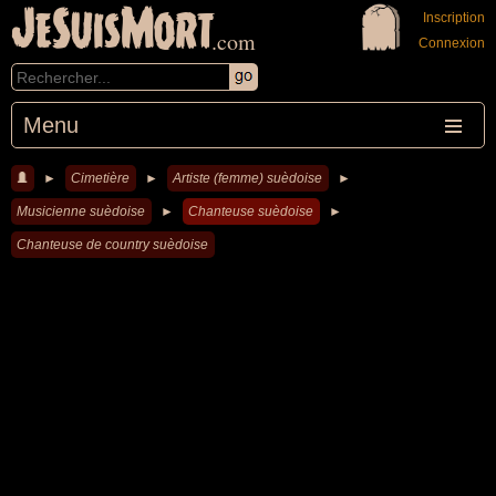
JeSuisMort
Inscription
.com
Connexion
Menu
►
Cimetière
►
Artiste (femme) suèdoise
►
Musicienne suèdoise
►
Chanteuse suèdoise
►
Chanteuse de country suèdoise