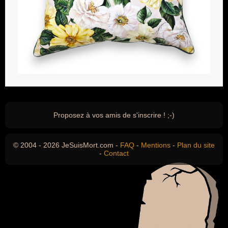
Proposez à vos amis de s'inscrire ! ;-)
© 2004 - 2026 JeSuisMort.com -
FAQ
-
Mentions
-
Plan du site
-
Contact