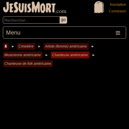
JeSuisMort
Inscription
.com
Connexion
Menu
►
Cimetière
►
Artiste (femme) américaine
►
Musicienne américaine
►
Chanteuse américaine
►
Chanteuse de folk américaine