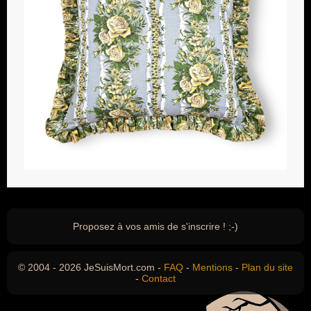
Proposez à vos amis de s'inscrire ! ;-)
© 2004 - 2026 JeSuisMort.com -
FAQ
-
Mentions
-
Plan du site
-
Contact