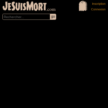
JeSuisMort
Inscription
.com
Connexion