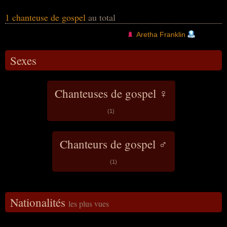
l'histoire de l'industrie discographique. Elle
fut classée en seconde position des
1 chanteuse de gospel
au total
personnalités afro-américaines les plus
connues au monde, juste derrière Martin
Aretha Franklin
Luther King. En 1987, elle est la première
femme à intégrer le Rock and Roll Hall of
Fame. Ses chansons les plus connues sont «
Sexes
Respect » (1967), « A Natural Woman »
(1967), « Think » (1968) ou « I Say A Little
Prayer » (1968).
Chanteuses de gospel ♀
(1)
Chanteurs de gospel ♂
(1)
Nationalités
les plus vues