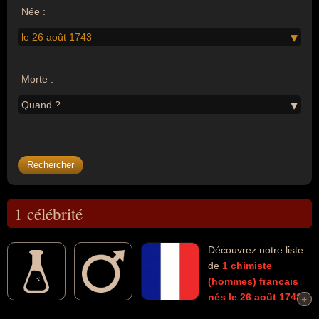
Née :
le 26 août 1743
Morte :
Quand ?
1 célébrité
Découvrez notre liste
de
1
chimiste
(hommes)
francais
nés le 26 août 1743
+
+
morts et connus comme par exemple : Antoine Laurent Lavoisier...