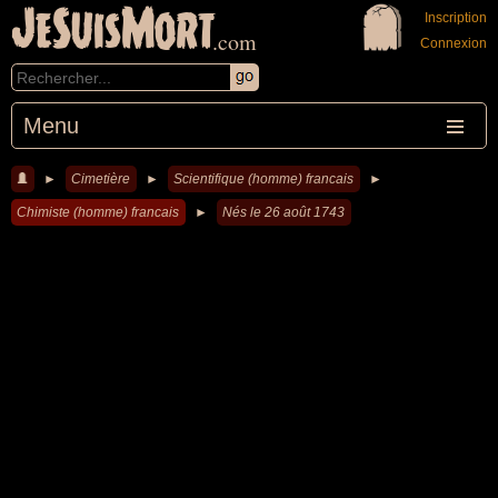
JeSuisMort
Inscription
.com
Connexion
Menu
►
Cimetière
►
Scientifique (homme) francais
►
Chimiste (homme) francais
►
Nés le 26 août 1743