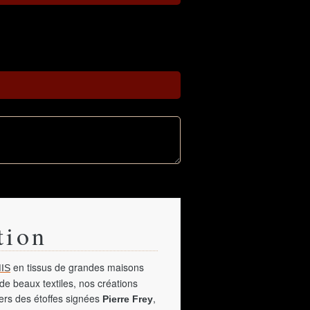
tion
en tissus de grandes maisons
IS
de beaux textiles, nos créations
vers des étoffes signées
,
Pierre Frey