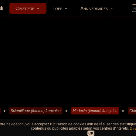
Cimetière
Tops
Anniversaires
►
Scientifique (femme) française
►
Médecin (femme) française
►
Chi
tre navigation, vous acceptez l'utilisation de cookies afin de réaliser des statistiq
contenus ou publicités adaptés selon vos centres d'intérêts.
En s
OK