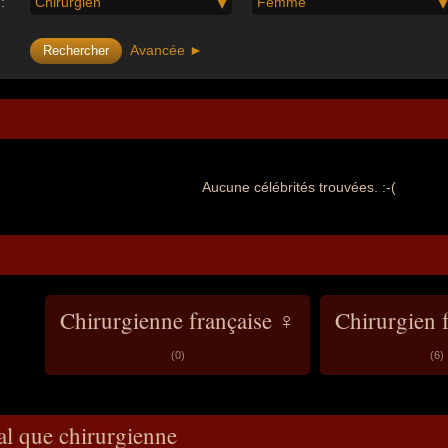
:
Chirurgien
Femme
Avancée ►
Aucune célébrités trouvées. :-(
Chirurgienne française ♀
Chirurgien 
(0)
(6)
al que chirurgienne