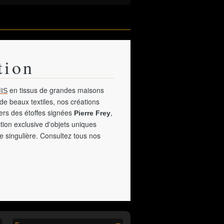
tion
en tissus de grandes maisons
IS
de beaux textiles, nos créations
vers des étoffes signées
,
Pierre Frey
tion exclusive d'objets uniques
e singulière. Consultez tous nos