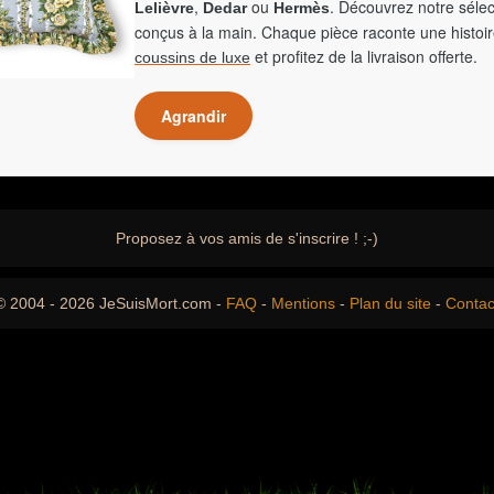
,
ou
. Découvrez notre sélec
Lelièvre
Dedar
Hermès
conçus à la main. Chaque pièce raconte une histoir
et profitez de la livraison offerte.
coussins de luxe
Agrandir
Proposez à vos amis de s'inscrire ! ;-)
© 2004 - 2026 JeSuisMort.com -
FAQ
-
Mentions
-
Plan du site
-
Contac