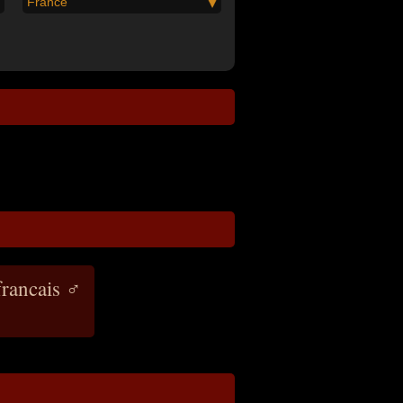
France
francais ♂