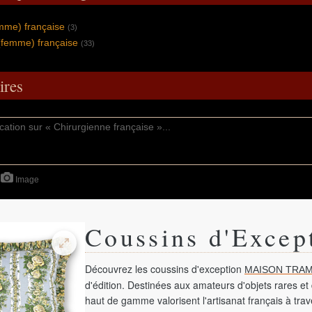
mme) française
(3)
 (femme) française
(33)
res
Image
Coussins d'Excep
Découvrez les coussins d'exception
MAISON TRAM
d'édition. Destinées aux amateurs d'objets rares et 
haut de gamme valorisent l'artisanat français à tra