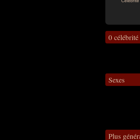
Célébrité 
0 célébrité
Sexes
Plus génér