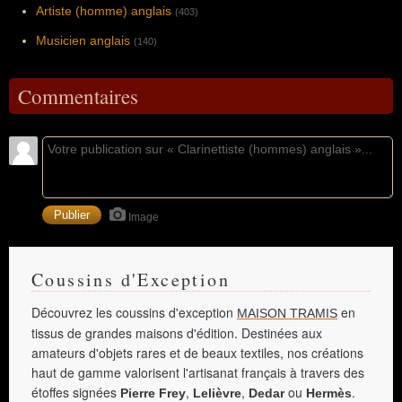
Artiste (homme) anglais
(403)
Musicien anglais
(140)
Commentaires
Image
Coussins d'Exception
Découvrez les coussins d'exception
en
MAISON TRAMIS
tissus de grandes maisons d'édition. Destinées aux
amateurs d'objets rares et de beaux textiles, nos créations
haut de gamme valorisent l'artisanat français à travers des
étoffes signées
,
,
ou
.
Pierre Frey
Lelièvre
Dedar
Hermès