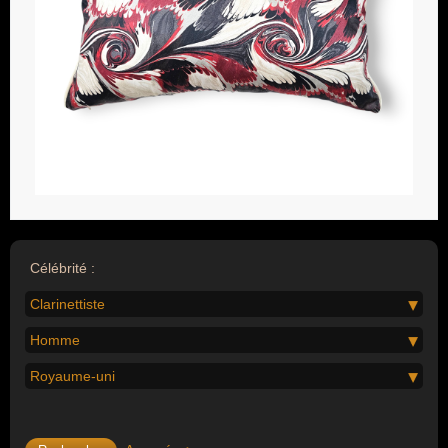
Célébrité :
Clarinettiste
Homme
Royaume-uni