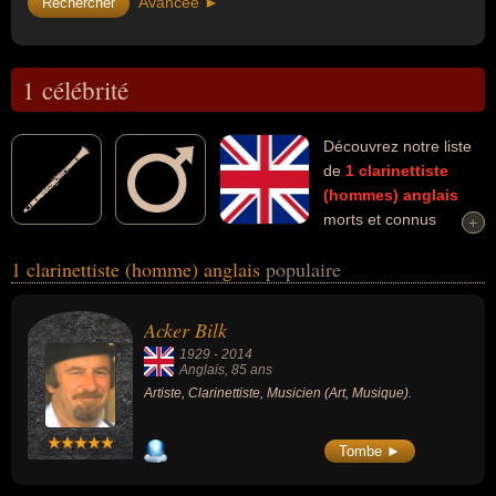
Avancée ►
1 célébrité
Découvrez notre liste
de
1
clarinettiste
(hommes)
anglais
morts et connus
+
+
comme par exemple : Acker Bilk... Ces personnalités (de sexe
1 clarinettiste (homme) anglais
populaire
masculin) peuvent avoir des liens variés dans les domaines de l'art
ou de la musique. Ces célébrités peuvent également avoir été
artiste ou musicien.
Acker Bilk
1929
-
2014
Anglais
, 85 ans
Artiste, Clarinettiste, Musicien (Art, Musique).
Tombe ►