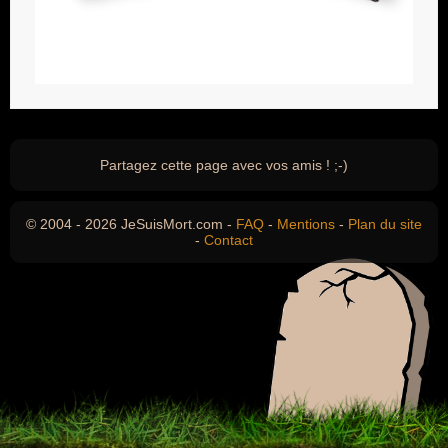
Partagez cette page avec vos amis ! ;-)
© 2004 - 2026 JeSuisMort.com -
FAQ
-
Mentions
-
Plan du site
-
Contact