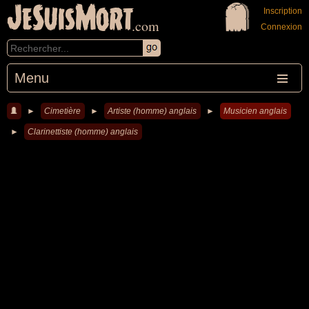
JeSuisMort
Inscription
.com
Connexion
Menu
►
Cimetière
►
Artiste (homme) anglais
►
Musicien anglais
►
Clarinettiste (homme) anglais