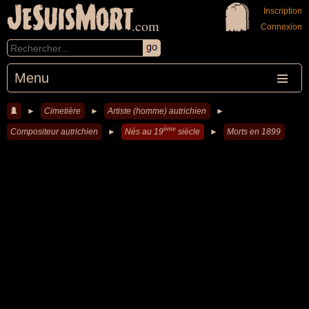
JeSuisMort
Inscription
.com
Connexion
Menu
►
Cimetière
►
Artiste (homme) autrichien
►
ème
Compositeur autrichien
►
Nés au 19
siècle
►
Morts en 1899