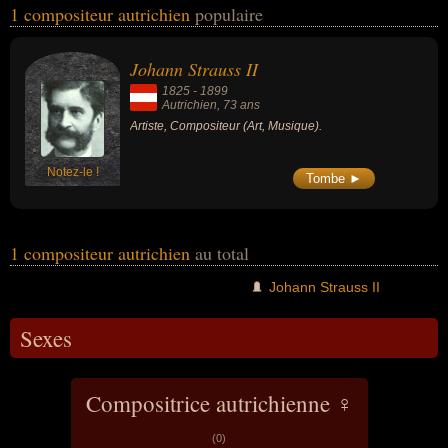
1 compositeur autrichien
populaire
Ces personnalités (de sexe masculin) peuvent avoir des liens
variés dans les domaines de l'art ou de la musique. Ces célébrités
peuvent également avoir été artiste.
Johann Strauss II
1825
-
1899
Autrichien
, 73 ans
Artiste, Compositeur (Art, Musique).
Notez-le !
Tombe ►
1 compositeur autrichien
au total
Johann Strauss II
Sexes
Compositrice autrichienne ♀
(0)