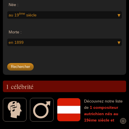
Née :
ème
au 19
siècle
Morte :
en 1899
1 célébrité
Découvrez notre liste
de
1
compositeur
autrichien
nés au
19ème siècle
et
+
+
morts en 1899
connus comme par exemple : Johann Strauss II...