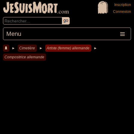
JeSuisMort
Inscription
.com
Connexion
Menu
►
Cimetière
►
Artiste (femme) allemande
►
Compositrice allemande