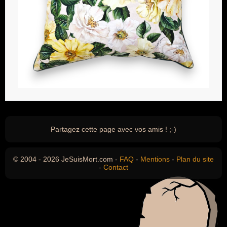
Partagez cette page avec vos amis ! ;-)
© 2004 - 2026 JeSuisMort.com -
FAQ
-
Mentions
-
Plan du site
-
Contact